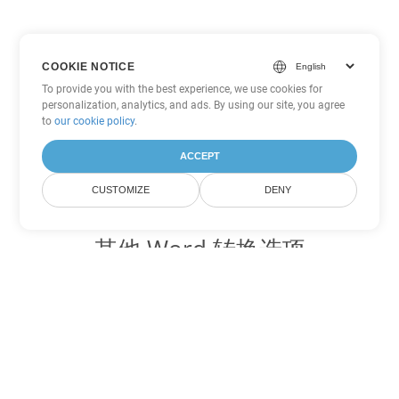
COOKIE NOTICE
To provide you with the best experience, we use cookies for
personalization, analytics, and ads. By using our site, you agree
to
our cookie policy
.
ACCEPT
CUSTOMIZE
DENY
其他 Word 转换选项
将 OTT 转换为 DOC
DOC:
Microsoft Word Binary Format
将 OTT 转换为 DOT
DOT:
Microsoft Word Template Files