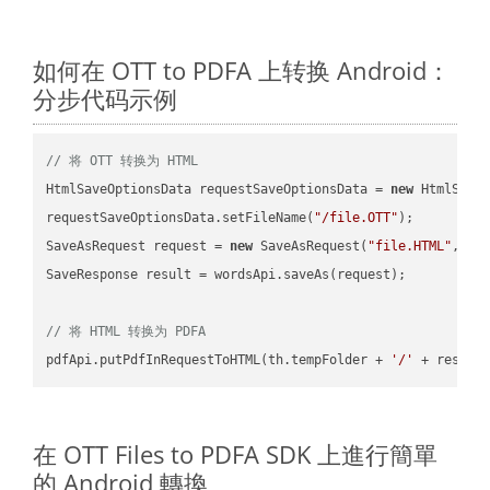
如何在 OTT to PDFA 上转换 Android：
分步代码示例
// 将 OTT 转换为 HTML
HtmlSaveOptionsData requestSaveOptionsData = 
new
 HtmlSaveO
requestSaveOptionsData.setFileName(
"/file.OTT"
);

SaveAsRequest request = 
new
 SaveAsRequest(
"file.HTML"
,req
SaveResponse result = wordsApi.saveAs(request);

// 将 HTML 转换为 PDFA
pdfApi.putPdfInRequestToHTML(th.tempFolder + 
'/'
 + resFil
在 OTT Files to PDFA SDK 上進行簡單
的 Android 轉換