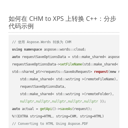
如何在 CHM to XPS 上转换 C++：分步
代码示例
// 使用 Aspose.Words 转换为 CHM
using
namespace
auto
 requestSaveOptionsData = std::make_shared< aspose::wo
requestSaveOptionsData->
setFileName
(std::make_shared< std
std::shared_ptr<requests::SaveAsRequest> 
request
(
new
 reque
    std::make_shared< std::wstring >(remoteFileName),

    requestSaveOptionsData,

    std::make_shared< std::wstring >(remoteFolder),

nullptr
,
nullptr
,
nullptr
,
nullptr
,
nullptr
 ))
auto
 actual = 
getApi
()->
saveAs
(request);

// Converting to HTML Using Aspose.PDF