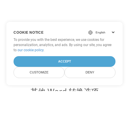
COOKIE NOTICE
To provide you with the best experience, we use cookies for
personalization, analytics, and ads. By using our site, you agree
to
our cookie policy
.
ACCEPT
CUSTOMIZE
DENY
其他 Word 转换选项
将 CHM 转换为 DOC
DOC:
Microsoft Word Binary Format