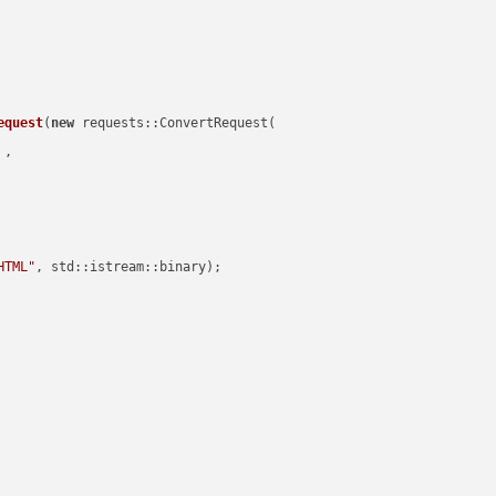
equest
(
new
 requests::ConvertRequest(

 ,        

HTML"
, std::istream::binary)
;
