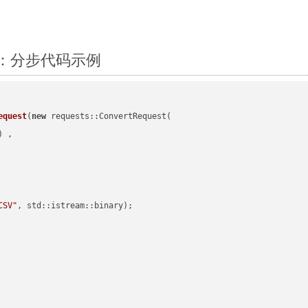
C++：分步代码示例
equest
(
new
 requests::ConvertRequest(

) ,        

CSV"
, std::istream::binary)
;
