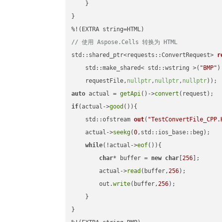
    }

}

// 使用 Aspose.Cells 转换为 HTML
std::shared_ptr<requests::ConvertRequest> 
r
    std::make_shared< std::wstring >(
"BMP"
)
    requestFile,
nullptr
,
nullptr
,
nullptr
))
auto
 actual = 
getApi
()->
convert
if
(actual->
good
()){

std::ofstream 
out
(
"TestConvertFile_CPP.
    actual->
seekg
(
0
,std::ios_base::beg);

while
(!actual->
eof
()){

char
* buffer = 
new
char
[
256
];

        actual->
read
(buffer,
256
);

        out.
write
(buffer,
256
);

    }

}
