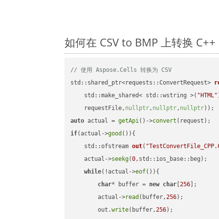
如何在 CSV to BMP 上转换 
// 使用 Aspose.Cells 转换为 CSV
std::shared_ptr<requests::ConvertRequest> 
r
    std::make_shared< std::wstring >(
"HTML"
    requestFile,
nullptr
,
nullptr
,
nullptr
))
auto
 actual = 
getApi
()->
convert
if
(actual->
good
()){

std::ofstream 
out
(
"TestConvertFile_CPP.
    actual->
seekg
(
0
,std::ios_base::beg);

while
(!actual->
eof
()){

char
* buffer = 
new
char
[
256
];

        actual->
read
(buffer,
256
);

        out.
write
(buffer,
256
);
