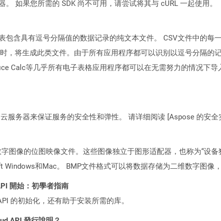
ocker 容器。 如果您所需的 SDK 尚不可用，请尝试将其与 cURL 一起使用。
代表包含具有逗号分隔值的数据记录的纯文本文件。 CSV文件中的
时，将生成此类文件。由于所有应用程序都可以识别以逗号分隔的
或OpenOffice Calc等几乎所有电子表格应用程序都可以在无需努力的
C2 云服务器来保证服务的安全性和弹性。 请详细阅读 [Aspose 的安全实践](https
数字图像的位图映像文件。这些图像独立于图形适配器，也称为“设备独
oft Windows和Mac。 BMP文件格式可以将数据存储为二维数
ST API 開始：初學者指南
loud API 的初始化，还有助于安装所需的库。
loud API 發行說明？