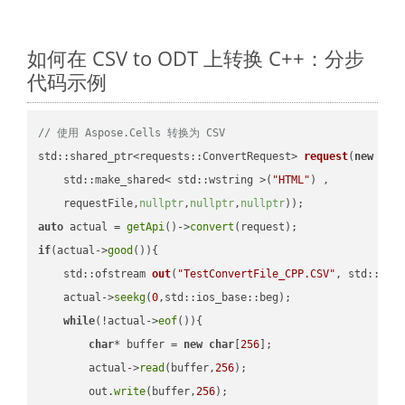
如何在 CSV to ODT 上转换 C++：分步
代码示例
// 使用 Aspose.Cells 转换为 CSV
std::shared_ptr<requests::ConvertRequest> 
request
(
new
 requ
    std::make_shared< std::wstring >(
"HTML"
) ,        

    requestFile,
nullptr
,
nullptr
,
nullptr
))
auto
 actual = 
getApi
()->
convert
if
(actual->
good
()){

std::ofstream 
out
(
"TestConvertFile_CPP.CSV"
, std::ist
    actual->
seekg
(
0
,std::ios_base::beg);

while
(!actual->
eof
()){

char
* buffer = 
new
char
[
256
];

        actual->
read
(buffer,
256
);

        out.
write
(buffer,
256
);
