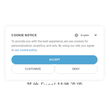
COOKIE NOTICE
To provide you with the best experience, we use cookies for
personalization, analytics, and ads. By using our site, you agree
to
our cookie policy
.
ACCEPT
CUSTOMIZE
DENY
其他 Excel 转换选项
将 CSV 转换为 DOC
DOC:
Microsoft Word Binary Format