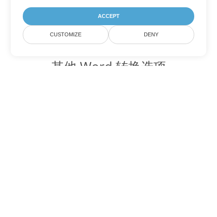
ACCEPT
CUSTOMIZE
DENY
其他 Word 转换选项
将 DOT 转换为 DOC
DOC:
Microsoft Word Binary Format
将 DOT 转换为 DOCX
DOCX:
Office 2007+ Word Document
将 DOT 转换为 DOCM
DOCM:
Microsoft Word 2007 Marco File
将 DOT 转换为 DOTX