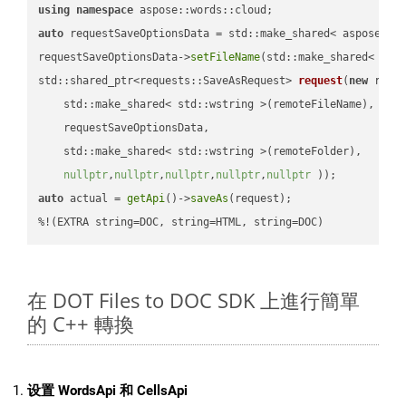
using
namespace
auto
 requestSaveOptionsData = std::make_shared< aspose::wo
requestSaveOptionsData->
setFileName
(std::make_shared< std
std::shared_ptr<requests::SaveAsRequest> 
request
(
new
 reque
    std::make_shared< std::wstring >(remoteFileName),

    requestSaveOptionsData,

    std::make_shared< std::wstring >(remoteFolder),

nullptr
,
nullptr
,
nullptr
,
nullptr
,
nullptr
 ))
auto
 actual = 
getApi
()->
saveAs
(request);

%!(EXTRA string=DOC, string=HTML, string=DOC)
在 DOT Files to DOC SDK 上進行簡單
的 C++ 轉換
设置 WordsApi 和 CellsApi