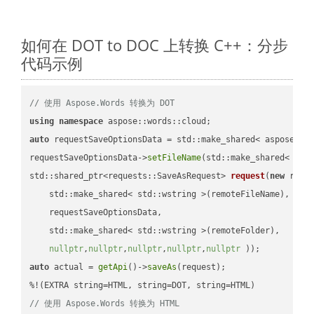
如何在 DOT to DOC 上转换 C++：分步
代码示例
// 使用 Aspose.Words 转换为 DOT
using
namespace
auto
 requestSaveOptionsData = std::make_shared< aspose::wo
requestSaveOptionsData->
setFileName
(std::make_shared< std
std::shared_ptr<requests::SaveAsRequest> 
request
(
new
 reque
    std::make_shared< std::wstring >(remoteFileName),

    requestSaveOptionsData,

    std::make_shared< std::wstring >(remoteFolder),

nullptr
,
nullptr
,
nullptr
,
nullptr
,
nullptr
 ))
auto
 actual = 
getApi
()->
saveAs
(request);

// 使用 Aspose.Words 转换为 HTML