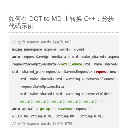
如何在 DOT to MD 上转换 C++：分步
代码示例
// 使用 Aspose.Words 转换为 DOT
using
namespace
auto
 requestSaveOptionsData = std::make_shared< aspose::wo
requestSaveOptionsData->
setFileName
(std::make_shared< std
std::shared_ptr<requests::SaveAsRequest> 
request
(
new
 reque
    std::make_shared< std::wstring >(remoteFileName),

    requestSaveOptionsData,

    std::make_shared< std::wstring >(remoteFolder),

nullptr
,
nullptr
,
nullptr
,
nullptr
,
nullptr
 ))
auto
 actual = 
getApi
()->
saveAs
(request);

// 使用 Aspose.Words 转换为 HTML