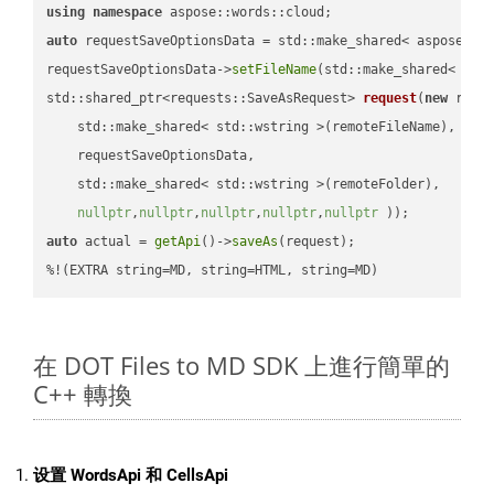
using
namespace
auto
 requestSaveOptionsData = std::make_shared< aspose::wo
requestSaveOptionsData->
setFileName
(std::make_shared< std
std::shared_ptr<requests::SaveAsRequest> 
request
(
new
 reque
    std::make_shared< std::wstring >(remoteFileName),

    requestSaveOptionsData,

    std::make_shared< std::wstring >(remoteFolder),

nullptr
,
nullptr
,
nullptr
,
nullptr
,
nullptr
 ))
auto
 actual = 
getApi
()->
saveAs
(request);

%!(EXTRA string=MD, string=HTML, string=MD)
在 DOT Files to MD SDK 上進行簡單的
C++ 轉換
设置 WordsApi 和 CellsApi