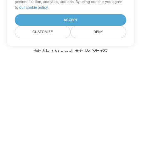
personalization, analytics, and ads. By using our site, you agree
to
our cookie policy
.
ACCEPT
CUSTOMIZE
DENY
其他 Word 转换选项
将 DOT 转换为 DOC
DOC:
Microsoft Word Binary Format
将 DOT 转换为 DOCX
DOCX:
Office 2007+ Word Document
将 DOT 转换为 DOCM
DOCM:
Microsoft Word 2007 Marco File