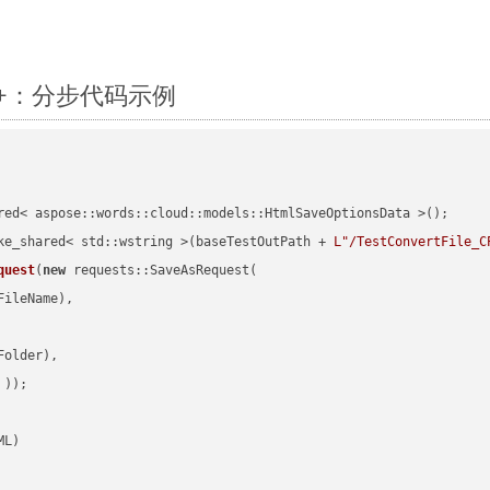
 C++：分步代码示例
red< aspose::words::cloud::models::HtmlSaveOptionsData >();

ke_shared< std::wstring >(baseTestOutPath + 
L"/TestConvertFile_C
quest
(
new
 requests::SaveAsRequest(

ileName),

older),

 ))