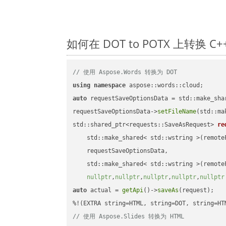
如何在 DOT to POTX 上转换
// 使用 Aspose.Words 转换为 DOT
using
namespace
auto
 requestSaveOptionsData = std::make_sha
requestSaveOptionsData->
setFileName
(std::ma
std::shared_ptr<requests::SaveAsRequest> 
re
    std::make_shared< std::wstring >(remoteF
    requestSaveOptionsData,

    std::make_shared< std::wstring >(remoteF
nullptr
,
nullptr
,
nullptr
,
nullptr
,
nullptr
auto
 actual = 
getApi
()->
saveAs
(request);

// 使用 Aspose.Slides 转换为 HTML