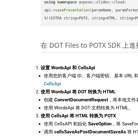
using
namespace
 aspose::slides::cloud;      
api->
savePresentation
(paramName, paramForma
%!(EXTRA string=POTX, string=HTML, string=P
在 DOT Files to POTX SDK
设置 WordsApi 和 CellsApi
使用您的客户端 ID、客户端密钥、基本 URL 和
CellsApi
使用 WordsApi 将 DOT 转换为 HTML
创建
ConvertDocumentRequest
，将本地文件名
使用 WordsApi 将 DOT 文档转换为 HTML。
使用 CellsApi 将 HTML 转换为 POTX
使用 CellsAPI 初始化
SaveOption
，将 SaveFo
调用
cellsSaveAsPostDocumentSaveAs
将 H