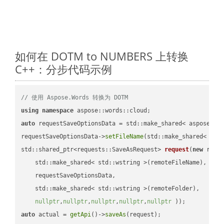
如何在 DOTM to NUMBERS 上转换
C++：分步代码示例
// 使用 Aspose.Words 转换为 DOTM
using
namespace
auto
 requestSaveOptionsData = std::make_shared< aspose::wo
requestSaveOptionsData->
setFileName
(std::make_shared< std
std::shared_ptr<requests::SaveAsRequest> 
request
(
new
 reque
    std::make_shared< std::wstring >(remoteFileName),

    requestSaveOptionsData,

    std::make_shared< std::wstring >(remoteFolder),

nullptr
,
nullptr
,
nullptr
,
nullptr
,
nullptr
 ))
auto
 actual = 
getApi
()->
saveAs
(request);
