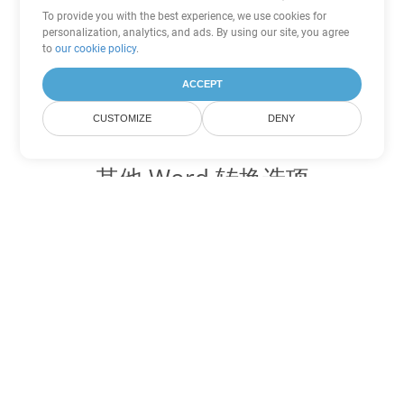
To provide you with the best experience, we use cookies for
personalization, analytics, and ads. By using our site, you agree
to
our cookie policy
.
ACCEPT
CUSTOMIZE
DENY
其他 Word 转换选项
将 DOTM 转换为 DOC
DOC:
Microsoft Word Binary Format
将 DOTM 转换为 DOT
DOT:
Microsoft Word Template Files
将 DOTM 转换为 DOCX
DOCX:
Office 2007+ Word Document