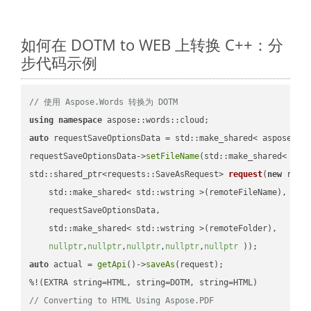
如何在 DOTM to WEB 上转换 C++：分
步代码示例
// 使用 Aspose.Words 转换为 DOTM
using
namespace
auto
 requestSaveOptionsData = std::make_shared< aspose::wo
requestSaveOptionsData->
setFileName
(std::make_shared< std
std::shared_ptr<requests::SaveAsRequest> 
request
(
new
 reque
    std::make_shared< std::wstring >(remoteFileName),

    requestSaveOptionsData,

    std::make_shared< std::wstring >(remoteFolder),

nullptr
,
nullptr
,
nullptr
,
nullptr
,
nullptr
 ))
auto
 actual = 
getApi
()->
saveAs
(request);

// Converting to HTML Using Aspose.PDF