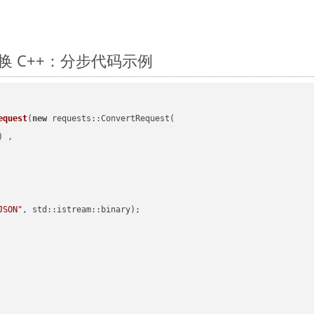
上转换 C++：分步代码示例
equest
(
new
 requests::ConvertRequest(

) ,        

JSON"
, std::istream::binary)
;
