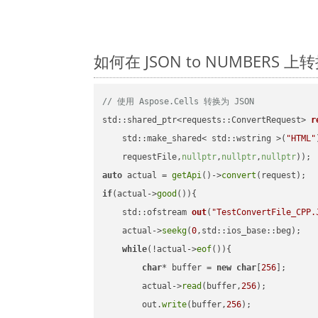
如何在 JSON to NUMBERS 
// 使用 Aspose.Cells 转换为 JSON
std::shared_ptr<requests::ConvertRequest> 
r
    std::make_shared< std::wstring >(
"HTML"
    requestFile,
nullptr
,
nullptr
,
nullptr
))
auto
 actual = 
getApi
()->
convert
if
(actual->
good
()){

std::ofstream 
out
(
"TestConvertFile_CPP.
    actual->
seekg
(
0
,std::ios_base::beg);

while
(!actual->
eof
()){

char
* buffer = 
new
char
[
256
];

        actual->
read
(buffer,
256
);

        out.
write
(buffer,
256
);
