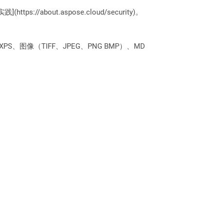
://about.aspose.cloud/security)。
PS、图像（TIFF、JPEG、PNG BMP）、MD