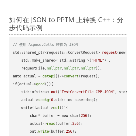
如何在 JSON to PPTM 上转换 C++：分
步代码示例
// 使用 Aspose.Cells 转换为 JSON
std::shared_ptr<requests::ConvertRequest> 
request
(
new
 requ
    std::make_shared< std::wstring >(
"HTML"
) ,        

    requestFile,
nullptr
,
nullptr
,
nullptr
))
auto
 actual = 
getApi
()->
convert
if
(actual->
good
()){

std::ofstream 
out
(
"TestConvertFile_CPP.JSON"
, std::is
    actual->
seekg
(
0
,std::ios_base::beg);

while
(!actual->
eof
()){

char
* buffer = 
new
char
[
256
];

        actual->
read
(buffer,
256
);

        out.
write
(buffer,
256
);
