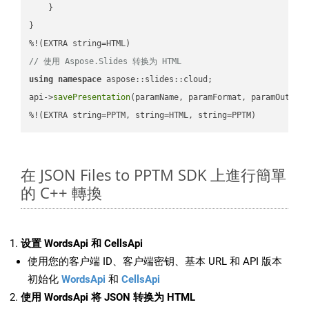
    }

}

// 使用 Aspose.Slides 转换为 HTML
using
namespace
 aspose::slides::cloud;            

api->
savePresentation
(paramName, paramFormat, paramOutPat
%!(EXTRA string=PPTM, string=HTML, string=PPTM)
在 JSON Files to PPTM SDK 上進行簡單
的 C++ 轉換
设置 WordsApi 和 CellsApi
使用您的客户端 ID、客户端密钥、基本 URL 和 API 版本
初始化
WordsApi
和
CellsApi
使用 WordsApi 将 JSON 转换为 HTML