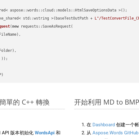
red< aspose::words::cloud::models::HtmlSaveOptionsData >();

ke_shared< std::wstring >(baseTestOutPath + 
L"/TestConvertFile_C
quest
(
new
 requests::SaveAsRequest(

ileName),

older),

 ))
P)
進行簡單的 C++ 轉換
开始利用 MD to BMP 的
在
Dashboard
创建一个帐
 API 版本初始化
WordsApi
和
从
Aspose.Words GitHub