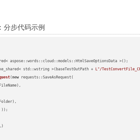
++：分步代码示例
red< aspose::words::cloud::models::HtmlSaveOptionsData >();

ke_shared< std::wstring >(baseTestOutPath + 
L"/TestConvertFile_C
quest
(
new
 requests::SaveAsRequest(

ileName),

older),

 ))