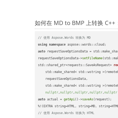
如何在 MD to BMP 上转换 C
// 使用 Aspose.Words 转换为 MD
using
namespace
auto
 requestSaveOptionsData = std::make_sha
requestSaveOptionsData->
setFileName
(std::ma
std::shared_ptr<requests::SaveAsRequest> 
re
    std::make_shared< std::wstring >(remoteF
    requestSaveOptionsData,

    std::make_shared< std::wstring >(remoteF
nullptr
,
nullptr
,
nullptr
,
nullptr
,
nullptr
auto
 actual = 
getApi
()->
saveAs
(request);

// 使用 Aspose.Words 转换为 HTML