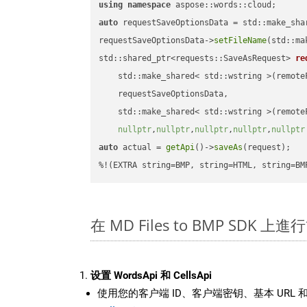
using
namespace
auto
 requestSaveOptionsData = std::make_sha
requestSaveOptionsData->
setFileName
(std::ma
std::shared_ptr<requests::SaveAsRequest> 
re
    std::make_shared< std::wstring >(remoteF
    requestSaveOptionsData,

    std::make_shared< std::wstring >(remoteF
nullptr
,
nullptr
,
nullptr
,
nullptr
,
nullptr
auto
 actual = 
getApi
()->
saveAs
(request);

%!(EXTRA string=BMP, string=HTML, string=BM
在 MD Files to BMP SDK 上
设置 WordsApi 和 CellsApi
使用您的客户端 ID、客户端密钥、基本 URL 和