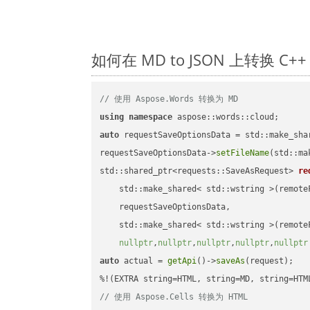
如何在 MD to JSON 上转换 
// 使用 Aspose.Words 转换为 MD
using
namespace
auto
 requestSaveOptionsData = std::make_sha
requestSaveOptionsData->
setFileName
(std::ma
std::shared_ptr<requests::SaveAsRequest> 
re
    std::make_shared< std::wstring >(remoteF
    requestSaveOptionsData,

    std::make_shared< std::wstring >(remoteF
nullptr
,
nullptr
,
nullptr
,
nullptr
,
nullptr
auto
 actual = 
getApi
()->
saveAs
(request);

// 使用 Aspose.Cells 转换为 HTML