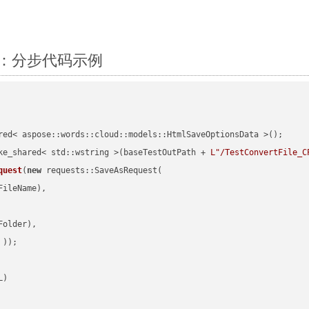
C++：分步代码示例
red< aspose::words::cloud::models::HtmlSaveOptionsData >();

ke_shared< std::wstring >(baseTestOutPath + 
L"/TestConvertFile_C
quest
(
new
 requests::SaveAsRequest(

ileName),

older),

 ))