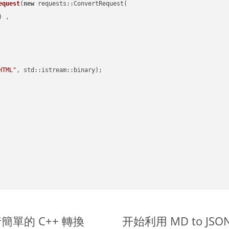
equest
(
new
 requests::ConvertRequest(

) ,        

HTML"
, std::istream::binary)
;

上進行簡單的 C++ 轉換
开始利用 MD to JSON 的