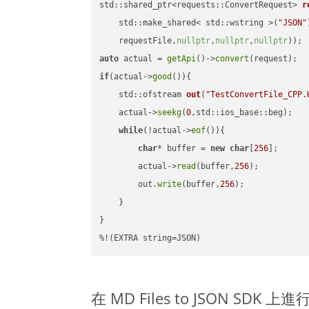
std::shared_ptr<requests::ConvertRequest> 
r
    std::make_shared< std::wstring >(
"JSON"
    requestFile,
nullptr
,
nullptr
,
nullptr
))
auto
 actual = 
getApi
()->
convert
if
(actual->
good
()){

std::ofstream 
out
(
"TestConvertFile_CPP.
    actual->
seekg
(
0
,std::ios_base::beg);

while
(!actual->
eof
()){

char
* buffer = 
new
char
[
256
];

        actual->
read
(buffer,
256
);

        out.
write
(buffer,
256
);

    }

}

%!(EXTRA string=JSON)
在 MD Files to JSON SDK 