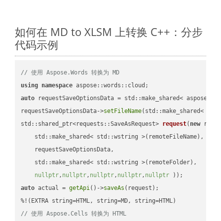
如何在 MD to XLSM 上转换 C++：分步
代码示例
// 使用 Aspose.Words 转换为 MD
using
namespace
auto
 requestSaveOptionsData = std::make_shared< aspose::wo
requestSaveOptionsData->
setFileName
(std::make_shared< std
std::shared_ptr<requests::SaveAsRequest> 
request
(
new
 reque
    std::make_shared< std::wstring >(remoteFileName),

    requestSaveOptionsData,

    std::make_shared< std::wstring >(remoteFolder),

nullptr
,
nullptr
,
nullptr
,
nullptr
,
nullptr
 ))
auto
 actual = 
getApi
()->
saveAs
(request);

// 使用 Aspose.Cells 转换为 HTML