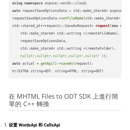
using
namespace
auto
 requestSaveOptionsData = std::make_shared< aspose::wo
requestSaveOptionsData->
setFileName
(std::make_shared< std
std::shared_ptr<requests::SaveAsRequest> 
request
(
new
 reque
    std::make_shared< std::wstring >(remoteFileName),

    requestSaveOptionsData,

    std::make_shared< std::wstring >(remoteFolder),

nullptr
,
nullptr
,
nullptr
,
nullptr
,
nullptr
 ))
auto
 actual = 
getApi
()->
saveAs
(request);

%!(EXTRA string=ODT, string=HTML, string=ODT)
在 MHTML Files to ODT SDK 上進行簡
單的 C++ 轉換
设置 WordsApi 和 CellsApi