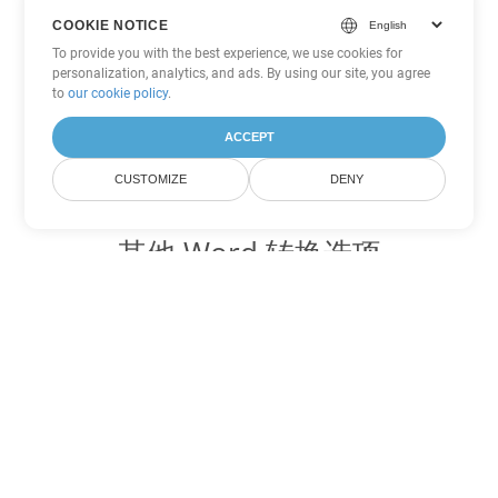
COOKIE NOTICE
To provide you with the best experience, we use cookies for
personalization, analytics, and ads. By using our site, you agree
to
our cookie policy
.
ACCEPT
CUSTOMIZE
DENY
其他 Word 转换选项
将 MHTML 转换为 DOC
DOC:
Microsoft Word Binary Format
将 MHTML 转换为 DOT
DOT:
Microsoft Word Template Files
将 MHTML 转换为 DOCX