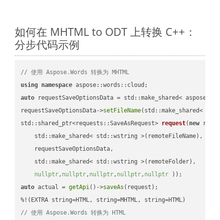
如何在 MHTML to ODT 上转换 C++：
分步代码示例
// 使用 Aspose.Words 转换为 MHTML
using
namespace
auto
 requestSaveOptionsData = std::make_shared< aspose::wo
requestSaveOptionsData->
setFileName
(std::make_shared< std
std::shared_ptr<requests::SaveAsRequest> 
request
(
new
 reque
    std::make_shared< std::wstring >(remoteFileName),

    requestSaveOptionsData,

    std::make_shared< std::wstring >(remoteFolder),

nullptr
,
nullptr
,
nullptr
,
nullptr
,
nullptr
 ))
auto
 actual = 
getApi
()->
saveAs
(request);

// 使用 Aspose.Words 转换为 HTML