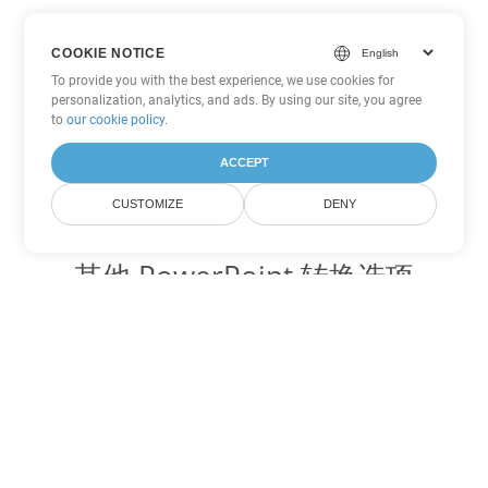
COOKIE NOTICE
To provide you with the best experience, we use cookies for
personalization, analytics, and ads. By using our site, you agree
to
our cookie policy
.
ACCEPT
CUSTOMIZE
DENY
其他 PowerPoint 转换选项
将 ODP 转换为 DOC
DOC:
Microsoft Word Binary Format
将 ODP 转换为 DOT
DOT:
Microsoft Word Template Files