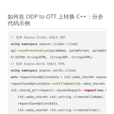
如何在 ODP to OTT 上转换 C++：分步
代码示例
// 使用 Aspose.Slides 转换为 ODP
using
namespace
 aspose::slides::cloud;            

api->
savePresentation
(paramName, paramFormat, paramOutPat
// 使用 Aspose.Words 转换为 HTML
using
namespace
auto
 requestSaveOptionsData = std::make_shared< aspose::wo
requestSaveOptionsData->
setFileName
(std::make_shared< std
std::shared_ptr<requests::SaveAsRequest> 
request
(
new
 reque
    std::make_shared< std::wstring >(remoteFileName),

    requestSaveOptionsData,

    std::make_shared< std::wstring >(remoteFolder),
