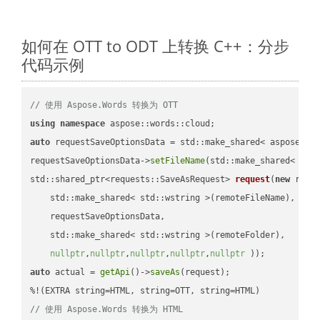
如何在 OTT to ODT 上转换 C++：分步
代码示例
// 使用 Aspose.Words 转换为 OTT
using
namespace
auto
 requestSaveOptionsData = std::make_shared< aspose::wo
requestSaveOptionsData->
setFileName
(std::make_shared< std
std::shared_ptr<requests::SaveAsRequest> 
request
(
new
 reque
    std::make_shared< std::wstring >(remoteFileName),

    requestSaveOptionsData,

    std::make_shared< std::wstring >(remoteFolder),

nullptr
,
nullptr
,
nullptr
,
nullptr
,
nullptr
 ))
auto
 actual = 
getApi
()->
saveAs
(request);

// 使用 Aspose.Words 转换为 HTML