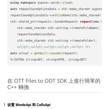
using
namespace
auto
 requestSaveOptionsData = std::make_shared< aspose::wo
requestSaveOptionsData->
setFileName
(std::make_shared< std
std::shared_ptr<requests::SaveAsRequest> 
request
(
new
 reque
    std::make_shared< std::wstring >(remoteFileName),

    requestSaveOptionsData,

    std::make_shared< std::wstring >(remoteFolder),

nullptr
,
nullptr
,
nullptr
,
nullptr
,
nullptr
 ))
auto
 actual = 
getApi
()->
saveAs
(request);

%!(EXTRA string=ODT, string=HTML, string=ODT)
在 OTT Files to ODT SDK 上進行簡單的
C++ 轉換
设置 WordsApi 和 CellsApi