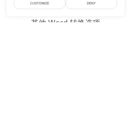
CUSTOMIZE
DENY
其他 Word 转换选项
将 OTT 转换为 DOC
DOC:
Microsoft Word Binary Format
将 OTT 转换为 DOT
DOT:
Microsoft Word Template Files
将 OTT 转换为 DOCX
DOCX:
Office 2007+ Word Document
将 OTT 转换为 DOCM
DOCM:
Microsoft Word 2007 Marco File
将 OTT 转换为 DOTX