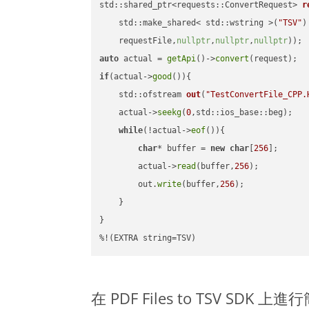
std::shared_ptr<requests::ConvertRequest> 
r
    std::make_shared< std::wstring >(
"TSV"
)
    requestFile,
nullptr
,
nullptr
,
nullptr
))
auto
 actual = 
getApi
()->
convert
if
(actual->
good
()){

std::ofstream 
out
(
"TestConvertFile_CPP.
    actual->
seekg
(
0
,std::ios_base::beg);

while
(!actual->
eof
()){

char
* buffer = 
new
char
[
256
];

        actual->
read
(buffer,
256
);

        out.
write
(buffer,
256
);

    }

}

%!(EXTRA string=TSV)
在 PDF Files to TSV SDK 上