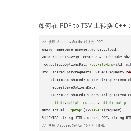
如何在 PDF to TSV 上转换 C
// 使用 Aspose.Words 转换为 PDF
using
namespace
auto
 requestSaveOptionsData = std::make_sha
requestSaveOptionsData->
setFileName
(std::ma
std::shared_ptr<requests::SaveAsRequest> 
re
    std::make_shared< std::wstring >(remoteF
    requestSaveOptionsData,

    std::make_shared< std::wstring >(remoteF
nullptr
,
nullptr
,
nullptr
,
nullptr
,
nullptr
auto
 actual = 
getApi
()->
saveAs
(request);

// 使用 Aspose.Cells 转换为 HTML