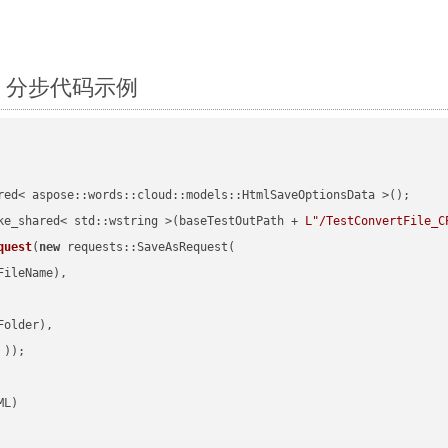
++：分步代码示例
red< aspose::words::cloud::models::HtmlSaveOptionsData >();

ke_shared< std::wstring >(baseTestOutPath + 
L"/TestConvertFile_C
quest
(
new
 requests::SaveAsRequest(

ileName),

older),

 ))