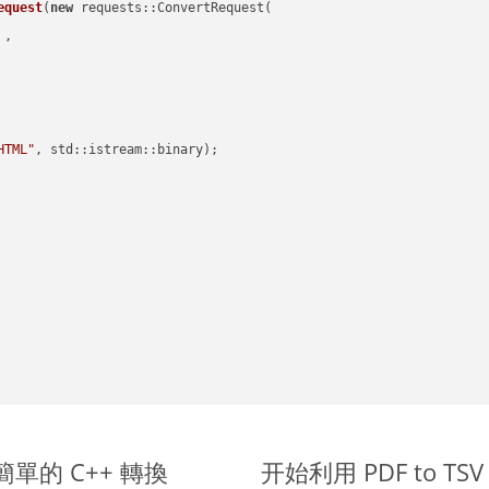
equest
(
new
 requests::ConvertRequest(

 ,        

HTML"
, std::istream::binary)
;

進行簡單的 C++ 轉換
开始利用 PDF to TSV 的