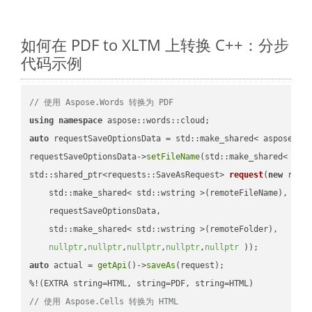
如何在 PDF to XLTM 上转换 C++：分步
代码示例
// 使用 Aspose.Words 转换为 PDF
using
namespace
auto
 requestSaveOptionsData = std::make_shared< aspose::wo
requestSaveOptionsData->
setFileName
(std::make_shared< std
std::shared_ptr<requests::SaveAsRequest> 
request
(
new
 reque
    std::make_shared< std::wstring >(remoteFileName),

    requestSaveOptionsData,

    std::make_shared< std::wstring >(remoteFolder),

nullptr
,
nullptr
,
nullptr
,
nullptr
,
nullptr
 ))
auto
 actual = 
getApi
()->
saveAs
(request);

// 使用 Aspose.Cells 转换为 HTML