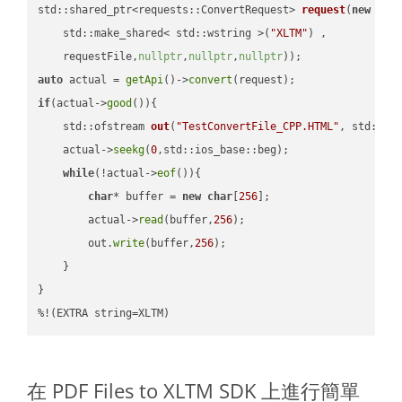
std::shared_ptr<requests::ConvertRequest> 
request
(
new
 requ
    std::make_shared< std::wstring >(
"XLTM"
) ,        

    requestFile,
nullptr
,
nullptr
,
nullptr
))
auto
 actual = 
getApi
()->
convert
if
(actual->
good
()){

std::ofstream 
out
(
"TestConvertFile_CPP.HTML"
, std::is
    actual->
seekg
(
0
,std::ios_base::beg);

while
(!actual->
eof
()){

char
* buffer = 
new
char
[
256
];

        actual->
read
(buffer,
256
);

        out.
write
(buffer,
256
);

    }

}

%!(EXTRA string=XLTM)
在 PDF Files to XLTM SDK 上進行簡單