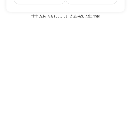
其他 Word 转换选项
将 PDF 转换为 DOC
DOC:
Microsoft Word Binary Format
将 PDF 转换为 DOT
DOT:
Microsoft Word Template Files
将 PDF 转换为 DOCX
DOCX:
Office 2007+ Word Document
将 PDF 转换为 DOCM
DOCM:
Microsoft Word 2007 Marco File
将 PDF 转换为 DOTX