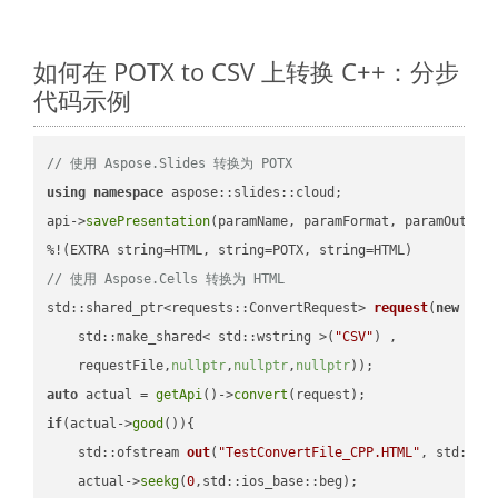
如何在 POTX to CSV 上转换 C++：分步
代码示例
// 使用 Aspose.Slides 转换为 POTX
using
namespace
 aspose::slides::cloud;            

api->
savePresentation
(paramName, paramFormat, paramOutPat
// 使用 Aspose.Cells 转换为 HTML
std::shared_ptr<requests::ConvertRequest> 
request
(
new
 requ
    std::make_shared< std::wstring >(
"CSV"
) ,        

    requestFile,
nullptr
,
nullptr
,
nullptr
))
auto
 actual = 
getApi
()->
convert
if
(actual->
good
()){

std::ofstream 
out
(
"TestConvertFile_CPP.HTML"
, std::is
    actual->
seekg
(
0
,std::ios_base::beg);
