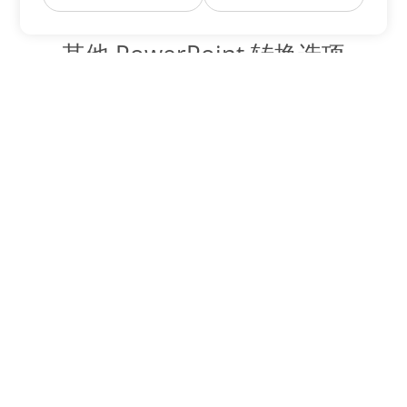
其他 PowerPoint 转换选项
将 POTX 转换为 DOC
DOC:
Microsoft Word Binary Format
将 POTX 转换为 DOT
DOT:
Microsoft Word Template Files
将 POTX 转换为 DOCX
DOCX:
Office 2007+ Word Document
将 POTX 转换为 DOCM
DOCM:
Microsoft Word 2007 Marco File
将 POTX 转换为 DOTX