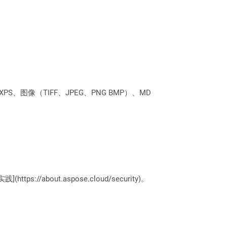
PS、图像（TIFF、JPEG、PNG BMP）、MD
://about.aspose.cloud/security)。