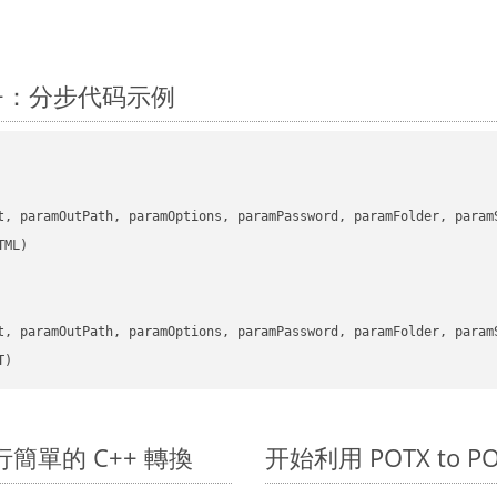
C++：分步代码示例
      

t, paramOutPath, paramOptions, paramPassword, paramFolder, param
      

t, paramOutPath, paramOptions, paramPassword, paramFolder, param
T)
 上進行簡單的 C++ 轉換
开始利用 POTX to POT 