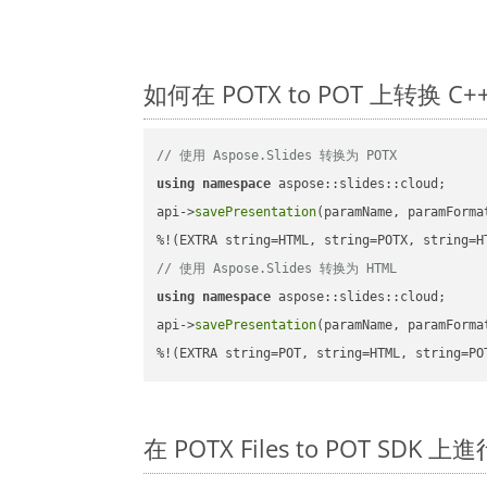
如何在 POTX to POT 上转换 
// 使用 Aspose.Slides 转换为 POTX
using
namespace
 aspose::slides::cloud;      
api->
savePresentation
(paramName, paramForma
// 使用 Aspose.Slides 转换为 HTML
using
namespace
 aspose::slides::cloud;      
api->
savePresentation
(paramName, paramForma
%!(EXTRA string=POT, string=HTML, string=PO
在 POTX Files to POT SDK