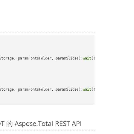
Storage, paramFontsFolder, paramSlides).
wait
();

Storage, paramFontsFolder, paramSlides).
wait
();

的 Aspose.Total REST API