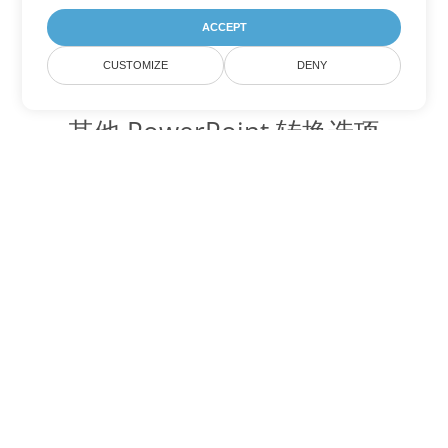
ACCEPT
CUSTOMIZE
DENY
其他 PowerPoint 转换选项
将 POTX 转换为 DOC
DOC:
Microsoft Word Binary Format
将 POTX 转换为 DOT
DOT:
Microsoft Word Template Files
将 POTX 转换为 DOCX
DOCX:
Office 2007+ Word Document
将 POTX 转换为 DOCM