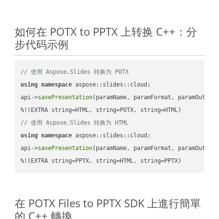
如何在 POTX to PPTX 上转换 C++：分
步代码示例
// 使用 Aspose.Slides 转换为 POTX
using
namespace
 aspose::slides::cloud;            

api->
savePresentation
(paramName, paramFormat, paramOutPat
// 使用 Aspose.Slides 转换为 HTML
using
namespace
 aspose::slides::cloud;            

api->
savePresentation
(paramName, paramFormat, paramOutPat
%!(EXTRA string=PPTX, string=HTML, string=PPTX)
在 POTX Files to PPTX SDK 上進行簡單
的 C++ 轉換