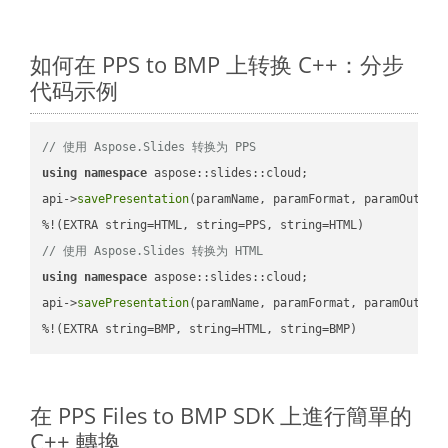
如何在 PPS to BMP 上转换 C++：分步
代码示例
// 使用 Aspose.Slides 转换为 PPS
using
namespace
 aspose::slides::cloud;            

api->
savePresentation
(paramName, paramFormat, paramOutPat
// 使用 Aspose.Slides 转换为 HTML
using
namespace
 aspose::slides::cloud;            

api->
savePresentation
(paramName, paramFormat, paramOutPat
%!(EXTRA string=BMP, string=HTML, string=BMP)
在 PPS Files to BMP SDK 上進行簡單的
C++ 轉換