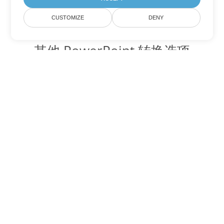
CUSTOMIZE
DENY
其他 PowerPoint 转换选项
将 PPS 转换为 DOC
DOC:
Microsoft Word Binary Format
将 PPS 转换为 DOT
DOT:
Microsoft Word Template Files
将 PPS 转换为 DOCX
DOCX:
Office 2007+ Word Document
将 PPS 转换为 DOCM
DOCM:
Microsoft Word 2007 Marco File