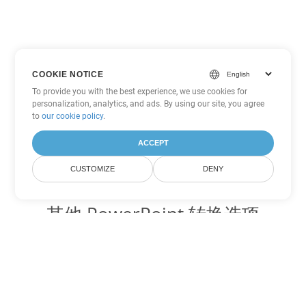
COOKIE NOTICE
To provide you with the best experience, we use cookies for
personalization, analytics, and ads. By using our site, you agree
to
our cookie policy
.
ACCEPT
CUSTOMIZE
DENY
其他 PowerPoint 转换选项
将 PPS 转换为 DOC
DOC:
Microsoft Word Binary Format
将 PPS 转换为 DOT