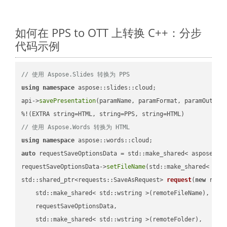
如何在 PPS to OTT 上转换 C++：分步
代码示例
// 使用 Aspose.Slides 转换为 PPS
using
namespace
 aspose::slides::cloud;            

api->
savePresentation
(paramName, paramFormat, paramOutPat
// 使用 Aspose.Words 转换为 HTML
using
namespace
auto
 requestSaveOptionsData = std::make_shared< aspose::wo
requestSaveOptionsData->
setFileName
(std::make_shared< std
std::shared_ptr<requests::SaveAsRequest> 
request
(
new
 reque
    std::make_shared< std::wstring >(remoteFileName),

    requestSaveOptionsData,

    std::make_shared< std::wstring >(remoteFolder),
