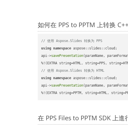
如何在 PPS to PPTM 上转换 
// 使用 Aspose.Slides 转换为 PPS
using
namespace
 aspose::slides::cloud;      
api->
savePresentation
(paramName, paramForma
// 使用 Aspose.Slides 转换为 HTML
using
namespace
 aspose::slides::cloud;      
api->
savePresentation
(paramName, paramForma
%!(EXTRA string=PPTM, string=HTML, string=P
在 PPS Files to PPTM SDK