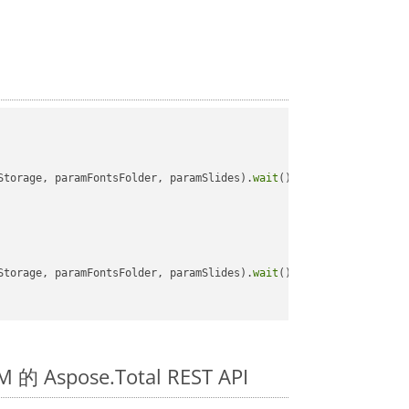
Storage, paramFontsFolder, paramSlides).
wait
();

Storage, paramFontsFolder, paramSlides).
wait
();

的 Aspose.Total REST API