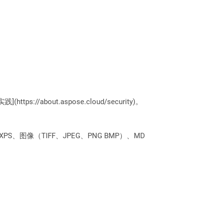
://about.aspose.cloud/security)。
PS、图像（TIFF、JPEG、PNG BMP）、MD