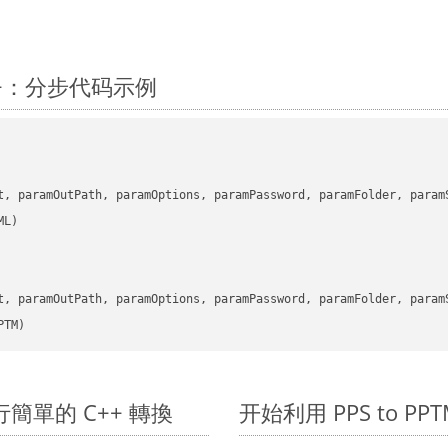
C++：分步代码示例
      

t, paramOutPath, paramOptions, paramPassword, paramFolder, param
      

t, paramOutPath, paramOptions, paramPassword, paramFolder, param
PTM)
 上進行簡單的 C++ 轉換
开始利用 PPS to PPTM 