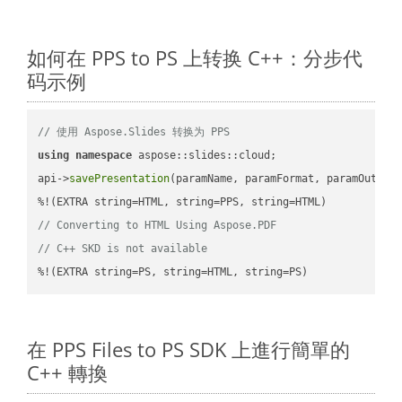
如何在 PPS to PS 上转换 C++：分步代
码示例
// 使用 Aspose.Slides 转换为 PPS
using
namespace
 aspose::slides::cloud;            

api->
savePresentation
(paramName, paramFormat, paramOutPat
// Converting to HTML Using Aspose.PDF
// C++ SKD is not available
%!(EXTRA string=PS, string=HTML, string=PS)
在 PPS Files to PS SDK 上進行簡單的
C++ 轉換