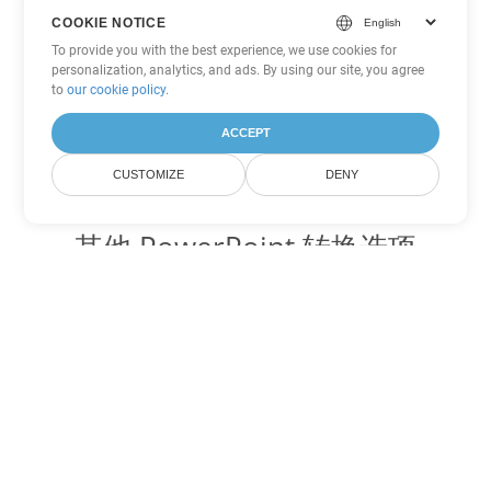
COOKIE NOTICE
To provide you with the best experience, we use cookies for
personalization, analytics, and ads. By using our site, you agree
to
our cookie policy
.
ACCEPT
CUSTOMIZE
DENY
其他 PowerPoint 转换选项
将 PPS 转换为 DOC
DOC:
Microsoft Word Binary Format
将 PPS 转换为 DOT
DOT:
Microsoft Word Template Files
将 PPS 转换为 DOCX