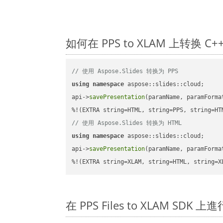
如何在 PPS to XLAM 上转换 
// 使用 Aspose.Slides 转换为 PPS
using
namespace
 aspose::slides::cloud;      
api->
savePresentation
(paramName, paramForma
// 使用 Aspose.Slides 转换为 HTML
using
namespace
 aspose::slides::cloud;      
api->
savePresentation
(paramName, paramForma
%!(EXTRA string=XLAM, string=HTML, string=X
在 PPS Files to XLAM SDK