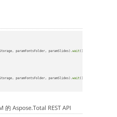
Storage, paramFontsFolder, paramSlides).
wait
();

Storage, paramFontsFolder, paramSlides).
wait
();

的 Aspose.Total REST API