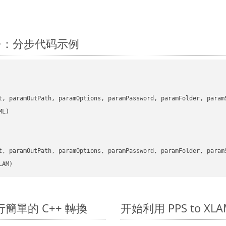
C++：分步代码示例
      

t, paramOutPath, paramOptions, paramPassword, paramFolder, param
      

t, paramOutPath, paramOptions, paramPassword, paramFolder, param
LAM)
 上進行簡單的 C++ 轉換
开始利用 PPS to XLAM 