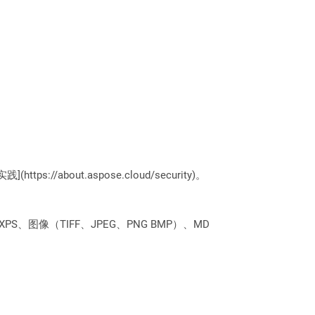
://about.aspose.cloud/security)。
PS、图像（TIFF、JPEG、PNG BMP）、MD