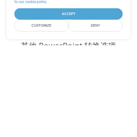
to
our cookie policy
.
ACCEPT
CUSTOMIZE
DENY
其他 PowerPoint 转换选项
将 PPS 转换为 DOC
DOC:
Microsoft Word Binary Format
将 PPS 转换为 DOT
DOT:
Microsoft Word Template Files
将 PPS 转换为 DOCX
DOCX:
Office 2007+ Word Document
将 PPS 转换为 DOCM