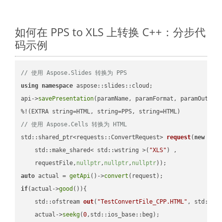
如何在 PPS to XLS 上转换 C++：分步代
码示例
// 使用 Aspose.Slides 转换为 PPS
using
namespace
 aspose::slides::cloud;            

api->
savePresentation
(paramName, paramFormat, paramOutPat
// 使用 Aspose.Cells 转换为 HTML
std::shared_ptr<requests::ConvertRequest> 
request
(
new
 requ
    std::make_shared< std::wstring >(
"XLS"
) ,        

    requestFile,
nullptr
,
nullptr
,
nullptr
))
auto
 actual = 
getApi
()->
convert
if
(actual->
good
()){

std::ofstream 
out
(
"TestConvertFile_CPP.HTML"
, std::is
    actual->
seekg
(
0
,std::ios_base::beg);
