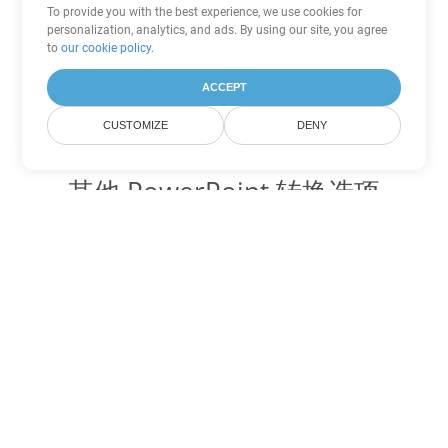
To provide you with the best experience, we use cookies for
personalization, analytics, and ads. By using our site, you agree
to
our cookie policy
.
ACCEPT
CUSTOMIZE
DENY
其他 PowerPoint 转换选项
将 PPTM 转换为 DOC
DOC:
Microsoft Word Binary Format
将 PPTM 转换为 DOT
DOT:
Microsoft Word Template Files
将 PPTM 转换为 DOCX
DOCX:
Office 2007+ Word Document