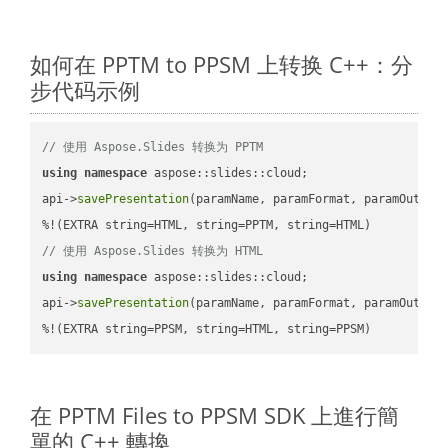
如何在 PPTM to PPSM 上转换 C++：分
步代码示例
// 使用 Aspose.Slides 转换为 PPTM
using
namespace
 aspose::slides::cloud;            

api->
savePresentation
(paramName, paramFormat, paramOutPat
// 使用 Aspose.Slides 转换为 HTML
using
namespace
 aspose::slides::cloud;            

api->
savePresentation
(paramName, paramFormat, paramOutPat
%!(EXTRA string=PPSM, string=HTML, string=PPSM)
在 PPTM Files to PPSM SDK 上進行簡
單的 C++ 轉換