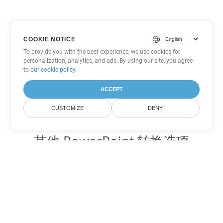
COOKIE NOTICE
To provide you with the best experience, we use cookies for
personalization, analytics, and ads. By using our site, you agree
to
our cookie policy
.
ACCEPT
CUSTOMIZE
DENY
其他 PowerPoint 转换选项
将 PPTX 转换为 DOC
DOC:
Microsoft Word Binary Format
将 PPTX 转换为 DOT
DOT:
Microsoft Word Template Files