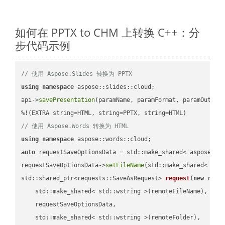
如何在 PPTX to CHM 上转换 C++：分
步代码示例
// 使用 Aspose.Slides 转换为 PPTX
using
namespace
 aspose::slides::cloud;            

api->
savePresentation
(paramName, paramFormat, paramOutPat
// 使用 Aspose.Words 转换为 HTML
using
namespace
auto
 requestSaveOptionsData = std::make_shared< aspose::wo
requestSaveOptionsData->
setFileName
(std::make_shared< std
std::shared_ptr<requests::SaveAsRequest> 
request
(
new
 reque
    std::make_shared< std::wstring >(remoteFileName),

    requestSaveOptionsData,

    std::make_shared< std::wstring >(remoteFolder),
