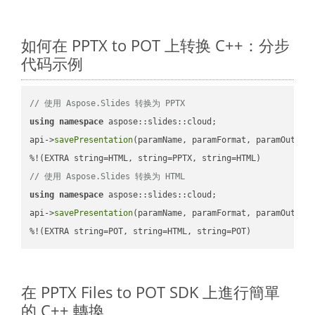
如何在 PPTX to POT 上转换 C++：分步
代码示例
// 使用 Aspose.Slides 转换为 PPTX
using
namespace
 aspose::slides::cloud;            

api->
savePresentation
(paramName, paramFormat, paramOutPat
// 使用 Aspose.Slides 转换为 HTML
using
namespace
 aspose::slides::cloud;            

api->
savePresentation
(paramName, paramFormat, paramOutPat
%!(EXTRA string=POT, string=HTML, string=POT)
在 PPTX Files to POT SDK 上進行簡單
的 C++ 轉換