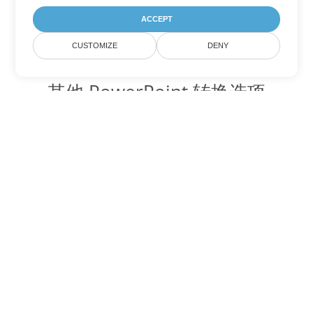
ACCEPT
CUSTOMIZE
DENY
其他 PowerPoint 转换选项
将 PPTX 转换为 DOC
DOC:
Microsoft Word Binary Format
将 PPTX 转换为 DOT
DOT:
Microsoft Word Template Files
将 PPTX 转换为 DOCX
DOCX:
Office 2007+ Word Document
将 PPTX 转换为 DOCM