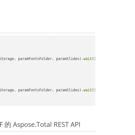
Storage, paramFontsFolder, paramSlides).
wait
();

Storage, paramFontsFolder, paramSlides).
wait
();

的 Aspose.Total REST API