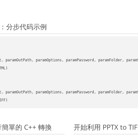
 C++：分步代码示例
      

t, paramOutPath, paramOptions, paramPassword, paramFolder, param
      

t, paramOutPath, paramOptions, paramPassword, paramFolder, param
IFF)
 上進行簡單的 C++ 轉換
开始利用 PPTX to TIFF 