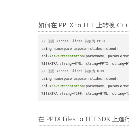
如何在 PPTX to TIFF 上转换
// 使用 Aspose.Slides 转换为 PPTX
using
namespace
 aspose::slides::cloud;      
api->
savePresentation
(paramName, paramForma
// 使用 Aspose.Slides 转换为 HTML
using
namespace
 aspose::slides::cloud;      
api->
savePresentation
(paramName, paramForma
%!(EXTRA string=TIFF, string=HTML, string=T
在 PPTX Files to TIFF SDK