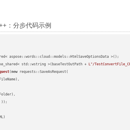
换 C++：分步代码示例
red< aspose::words::cloud::models::HtmlSaveOptionsData >();

ke_shared< std::wstring >(baseTestOutPath + 
L"/TestConvertFile_C
quest
(
new
 requests::SaveAsRequest(

ileName),

older),

 ))