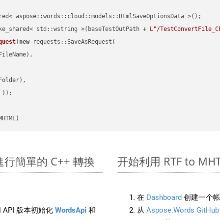
red< aspose::words::cloud::models::HtmlSaveOptionsData >();

ke_shared< std::wstring >(baseTestOutPath + 
L"/TestConvertFile_C
quest
(
new
 requests::SaveAsRequest(

ileName),

older),

 ))
MHTML)
K 上進行簡單的 C++ 轉換
开始利用 RTF to MHTML
在
Dashboard
创建一个帐
 API 版本初始化
WordsApi
和
从
Aspose.Words GitHub