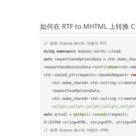
如何在 RTF to MHTML 上转
// 使用 Aspose.Words 转换为 RTF
using
namespace
auto
 requestSaveOptionsData = std::make_sha
requestSaveOptionsData->
setFileName
(std::ma
std::shared_ptr<requests::SaveAsRequest> 
re
    std::make_shared< std::wstring >(remoteF
    requestSaveOptionsData,

    std::make_shared< std::wstring >(remoteF
nullptr
,
nullptr
,
nullptr
,
nullptr
,
nullptr
auto
 actual = 
getApi
()->
saveAs
(request);

// 使用 Aspose.Words 转换为 HTML