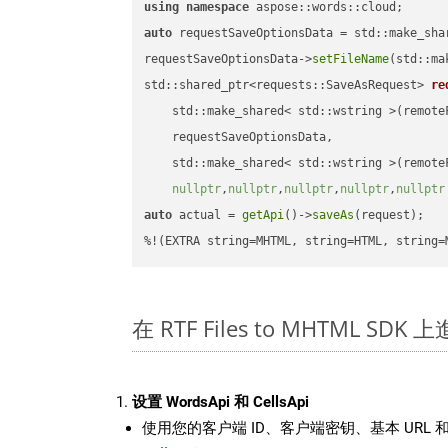
using
namespace
auto
 requestSaveOptionsData = std::make_sha
requestSaveOptionsData->
setFileName
(std::ma
std::shared_ptr<requests::SaveAsRequest> 
re
    std::make_shared< std::wstring >(remoteF
    requestSaveOptionsData,

    std::make_shared< std::wstring >(remoteF
nullptr
,
nullptr
,
nullptr
,
nullptr
,
nullptr
auto
 actual = 
getApi
()->
saveAs
(request);

%!(EXTRA string=MHTML, string=HTML, string=
在 RTF Files to MHTML SD
设置 WordsApi 和 CellsApi
使用您的客户端 ID、客户端密钥、基本 URL 和