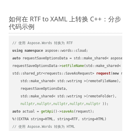
如何在 RTF to XAML 上转换 C++：分步
代码示例
// 使用 Aspose.Words 转换为 RTF
using
namespace
auto
 requestSaveOptionsData = std::make_shared< aspose::wo
requestSaveOptionsData->
setFileName
(std::make_shared< std
std::shared_ptr<requests::SaveAsRequest> 
request
(
new
 reque
    std::make_shared< std::wstring >(remoteFileName),

    requestSaveOptionsData,

    std::make_shared< std::wstring >(remoteFolder),

nullptr
,
nullptr
,
nullptr
,
nullptr
,
nullptr
 ))
auto
 actual = 
getApi
()->
saveAs
(request);

// 使用 Aspose.Words 转换为 HTML