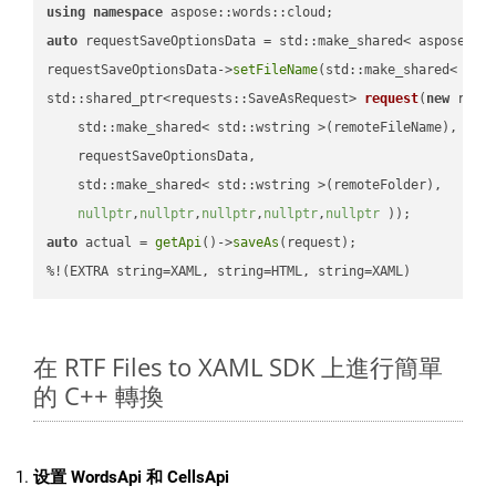
using
namespace
auto
 requestSaveOptionsData = std::make_shared< aspose::wo
requestSaveOptionsData->
setFileName
(std::make_shared< std
std::shared_ptr<requests::SaveAsRequest> 
request
(
new
 reque
    std::make_shared< std::wstring >(remoteFileName),

    requestSaveOptionsData,

    std::make_shared< std::wstring >(remoteFolder),

nullptr
,
nullptr
,
nullptr
,
nullptr
,
nullptr
 ))
auto
 actual = 
getApi
()->
saveAs
(request);

%!(EXTRA string=XAML, string=HTML, string=XAML)
在 RTF Files to XAML SDK 上進行簡單
的 C++ 轉換
设置 WordsApi 和 CellsApi