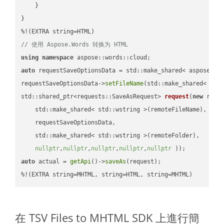
    }

}

// 使用 Aspose.Words 转换为 HTML
using
namespace
auto
 requestSaveOptionsData = std::make_shared< aspose::wo
requestSaveOptionsData->
setFileName
(std::make_shared< std
std::shared_ptr<requests::SaveAsRequest> 
request
(
new
 reque
    std::make_shared< std::wstring >(remoteFileName),

    requestSaveOptionsData,

    std::make_shared< std::wstring >(remoteFolder),

nullptr
,
nullptr
,
nullptr
,
nullptr
,
nullptr
 ))
auto
 actual = 
getApi
()->
saveAs
(request);

%!(EXTRA string=MHTML, string=HTML, string=MHTML)
在 TSV Files to MHTML SDK 上進行簡