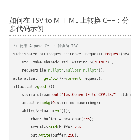
如何在 TSV to MHTML 上转换 C++：分
步代码示例
// 使用 Aspose.Cells 转换为 TSV
std::shared_ptr<requests::ConvertRequest> 
request
(
new
 requ
    std::make_shared< std::wstring >(
"HTML"
) ,        

    requestFile,
nullptr
,
nullptr
,
nullptr
))
auto
 actual = 
getApi
()->
convert
if
(actual->
good
()){

std::ofstream 
out
(
"TestConvertFile_CPP.TSV"
, std::ist
    actual->
seekg
(
0
,std::ios_base::beg);

while
(!actual->
eof
()){

char
* buffer = 
new
char
[
256
];

        actual->
read
(buffer,
256
);

        out.
write
(buffer,
256
);
