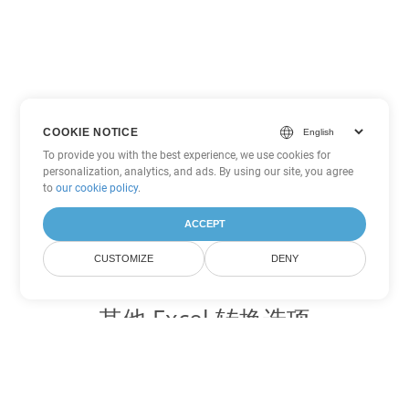
COOKIE NOTICE
To provide you with the best experience, we use cookies for
personalization, analytics, and ads. By using our site, you agree
to
our cookie policy
.
ACCEPT
CUSTOMIZE
DENY
其他 Excel 转换选项
将 TSV 转换为 DOC
DOC:
Microsoft Word Binary Format