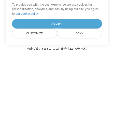
To provide you with the best experience, we use cookies for
personalization, analytics, and ads. By using our site, you agree
to
our cookie policy
.
ACCEPT
CUSTOMIZE
DENY
其他 Word 转换选项
将 TXT 转换为 DOC
DOC:
Microsoft Word Binary Format
将 TXT 转换为 DOT
DOT:
Microsoft Word Template Files
将 TXT 转换为 DOCX
DOCX:
Office 2007+ Word Document