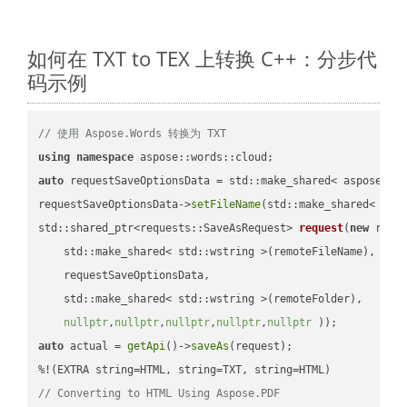
如何在 TXT to TEX 上转换 C++：分步代
码示例
// 使用 Aspose.Words 转换为 TXT
using
namespace
auto
 requestSaveOptionsData = std::make_shared< aspose::wo
requestSaveOptionsData->
setFileName
(std::make_shared< std
std::shared_ptr<requests::SaveAsRequest> 
request
(
new
 reque
    std::make_shared< std::wstring >(remoteFileName),

    requestSaveOptionsData,

    std::make_shared< std::wstring >(remoteFolder),

nullptr
,
nullptr
,
nullptr
,
nullptr
,
nullptr
 ))
auto
 actual = 
getApi
()->
saveAs
(request);

// Converting to HTML Using Aspose.PDF