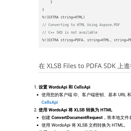
    }

}

// Converting to HTML Using Aspose.PDF
// C++ SKD is not available
%!(EXTRA string=PDFA, string=HTML, string=P
在 XLSB Files to PDFA SDK
设置 WordsApi 和 CellsApi
使用您的客户端 ID、客户端密钥、基本 URL 和
CellsApi
使用 WordsApi 将 XLSB 转换为 HTML
创建
ConvertDocumentRequest
，将本地文件名
使用 WordsApi 将 XLSB 文档转换为 HTML。