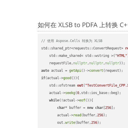
如何在 XLSB to PDFA 上转换
// 使用 Aspose.Cells 转换为 XLSB
std::shared_ptr<requests::ConvertRequest> 
r
    std::make_shared< std::wstring >(
"HTML"
    requestFile,
nullptr
,
nullptr
,
nullptr
))
auto
 actual = 
getApi
()->
convert
if
(actual->
good
()){

std::ofstream 
out
(
"TestConvertFile_CPP.
    actual->
seekg
(
0
,std::ios_base::beg);

while
(!actual->
eof
()){

char
* buffer = 
new
char
[
256
];

        actual->
read
(buffer,
256
);

        out.
write
(buffer,
256
);
