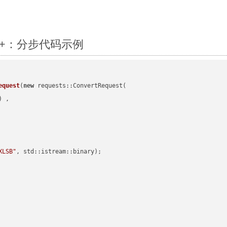
 C++：分步代码示例
equest
(
new
 requests::ConvertRequest(

) ,        

XLSB"
, std::istream::binary)
;
