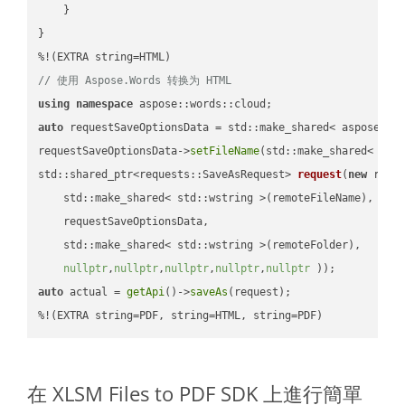
    }

}

// 使用 Aspose.Words 转换为 HTML
using
namespace
auto
 requestSaveOptionsData = std::make_shared< aspose::wo
requestSaveOptionsData->
setFileName
(std::make_shared< std
std::shared_ptr<requests::SaveAsRequest> 
request
(
new
 reque
    std::make_shared< std::wstring >(remoteFileName),

    requestSaveOptionsData,

    std::make_shared< std::wstring >(remoteFolder),

nullptr
,
nullptr
,
nullptr
,
nullptr
,
nullptr
 ))
auto
 actual = 
getApi
()->
saveAs
(request);

%!(EXTRA string=PDF, string=HTML, string=PDF)
在 XLSM Files to PDF SDK 上進行簡單