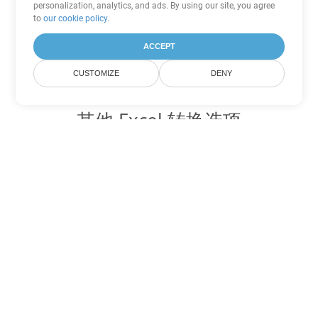
personalization, analytics, and ads. By using our site, you agree
to
our cookie policy
.
ACCEPT
CUSTOMIZE
DENY
其他 Excel 转换选项
将 XLSM 转换为 DOC
DOC:
Microsoft Word Binary Format
将 XLSM 转换为 DOT
DOT:
Microsoft Word Template Files
将 XLSM 转换为 DOCX
DOCX:
Office 2007+ Word Document