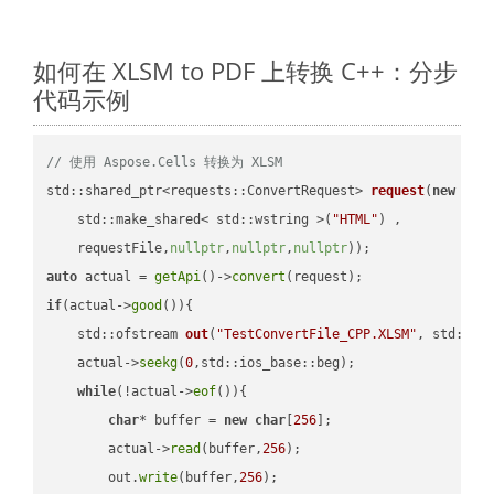
如何在 XLSM to PDF 上转换 C++：分步
代码示例
// 使用 Aspose.Cells 转换为 XLSM
std::shared_ptr<requests::ConvertRequest> 
request
(
new
 requ
    std::make_shared< std::wstring >(
"HTML"
) ,        

    requestFile,
nullptr
,
nullptr
,
nullptr
))
auto
 actual = 
getApi
()->
convert
if
(actual->
good
()){

std::ofstream 
out
(
"TestConvertFile_CPP.XLSM"
, std::is
    actual->
seekg
(
0
,std::ios_base::beg);

while
(!actual->
eof
()){

char
* buffer = 
new
char
[
256
];

        actual->
read
(buffer,
256
);

        out.
write
(buffer,
256
);
