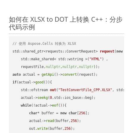
如何在 XLSX to DOT 上转换 C++：分步
代码示例
// 使用 Aspose.Cells 转换为 XLSX
std::shared_ptr<requests::ConvertRequest> 
request
(
new
 requ
    std::make_shared< std::wstring >(
"HTML"
) ,        

    requestFile,
nullptr
,
nullptr
,
nullptr
))
auto
 actual = 
getApi
()->
convert
if
(actual->
good
()){

std::ofstream 
out
(
"TestConvertFile_CPP.XLSX"
, std::is
    actual->
seekg
(
0
,std::ios_base::beg);

while
(!actual->
eof
()){

char
* buffer = 
new
char
[
256
];

        actual->
read
(buffer,
256
);

        out.
write
(buffer,
256
);
