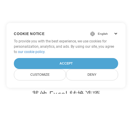
COOKIE NOTICE
To provide you with the best experience, we use cookies for
personalization, analytics, and ads. By using our site, you agree
to
our cookie policy
.
ACCEPT
CUSTOMIZE
DENY
其他 Excel 转换选项
将 XLSX 转换为 DOC
DOC:
Microsoft Word Binary Format