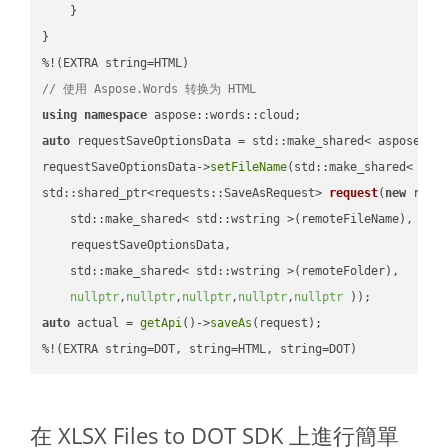
    }

}

// 使用 Aspose.Words 转换为 HTML
using
namespace
auto
 requestSaveOptionsData = std::make_shared< aspose::wo
requestSaveOptionsData->
setFileName
(std::make_shared< std
std::shared_ptr<requests::SaveAsRequest> 
request
(
new
 reque
    std::make_shared< std::wstring >(remoteFileName),

    requestSaveOptionsData,

    std::make_shared< std::wstring >(remoteFolder),

nullptr
,
nullptr
,
nullptr
,
nullptr
,
nullptr
 ))
auto
 actual = 
getApi
()->
saveAs
(request);

%!(EXTRA string=DOT, string=HTML, string=DOT)
在 XLSX Files to DOT SDK 上進行簡單