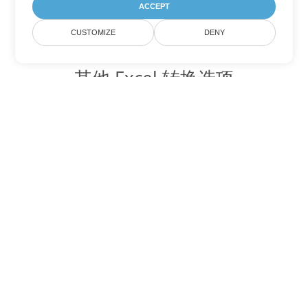
ACCEPT
CUSTOMIZE
DENY
其他 Excel 转换选项
将 XLSX 转换为 DOC
DOC:
Microsoft Word Binary Format
将 XLSX 转换为 DOT
DOT:
Microsoft Word Template Files
将 XLSX 转换为 DOCX
DOCX:
Office 2007+ Word Document
将 XLSX 转换为 DOCM
DOCM:
Microsoft Word 2007 Marco File