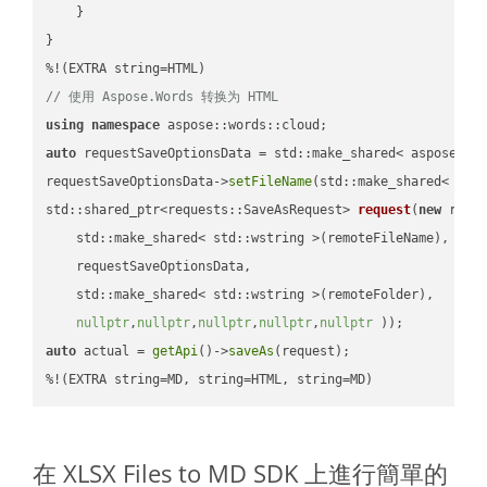
    }

}

// 使用 Aspose.Words 转换为 HTML
using
namespace
auto
 requestSaveOptionsData = std::make_shared< aspose::wo
requestSaveOptionsData->
setFileName
(std::make_shared< std
std::shared_ptr<requests::SaveAsRequest> 
request
(
new
 reque
    std::make_shared< std::wstring >(remoteFileName),

    requestSaveOptionsData,

    std::make_shared< std::wstring >(remoteFolder),

nullptr
,
nullptr
,
nullptr
,
nullptr
,
nullptr
 ))
auto
 actual = 
getApi
()->
saveAs
(request);

%!(EXTRA string=MD, string=HTML, string=MD)
在 XLSX Files to MD SDK 上進行簡單的