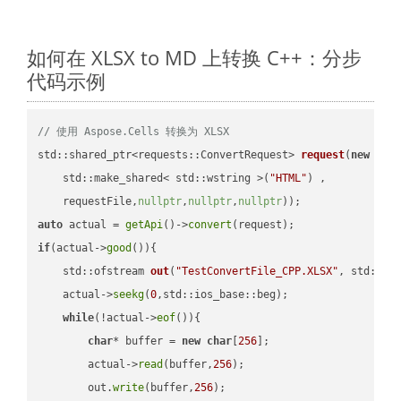
如何在 XLSX to MD 上转换 C++：分步
代码示例
// 使用 Aspose.Cells 转换为 XLSX
std::shared_ptr<requests::ConvertRequest> 
request
(
new
 requ
    std::make_shared< std::wstring >(
"HTML"
) ,        

    requestFile,
nullptr
,
nullptr
,
nullptr
))
auto
 actual = 
getApi
()->
convert
if
(actual->
good
()){

std::ofstream 
out
(
"TestConvertFile_CPP.XLSX"
, std::is
    actual->
seekg
(
0
,std::ios_base::beg);

while
(!actual->
eof
()){

char
* buffer = 
new
char
[
256
];

        actual->
read
(buffer,
256
);

        out.
write
(buffer,
256
);
