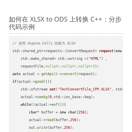
如何在 XLSX to ODS 上转换 C++：分步
代码示例
// 使用 Aspose.Cells 转换为 XLSX
std::shared_ptr<requests::ConvertRequest> 
request
(
new
 requ
    std::make_shared< std::wstring >(
"HTML"
) ,        

    requestFile,
nullptr
,
nullptr
,
nullptr
))
auto
 actual = 
getApi
()->
convert
if
(actual->
good
()){

std::ofstream 
out
(
"TestConvertFile_CPP.XLSX"
, std::is
    actual->
seekg
(
0
,std::ios_base::beg);

while
(!actual->
eof
()){

char
* buffer = 
new
char
[
256
];

        actual->
read
(buffer,
256
);

        out.
write
(buffer,
256
);
