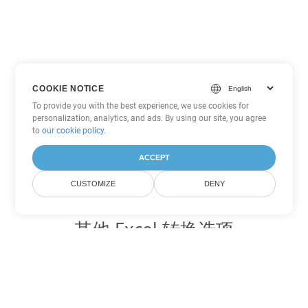
COOKIE NOTICE
To provide you with the best experience, we use cookies for
personalization, analytics, and ads. By using our site, you agree
to
our cookie policy
.
ACCEPT
CUSTOMIZE
DENY
其他 Excel 转换选项
将 XLSX 转换为 DOC
DOC:
Microsoft Word Binary Format