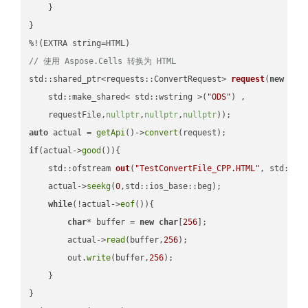
    }

}

// 使用 Aspose.Cells 转换为 HTML
std::shared_ptr<requests::ConvertRequest> 
request
(
new
 requ
    std::make_shared< std::wstring >(
"ODS"
) ,        

    requestFile,
nullptr
,
nullptr
,
nullptr
))
auto
 actual = 
getApi
()->
convert
if
(actual->
good
()){

std::ofstream 
out
(
"TestConvertFile_CPP.HTML"
, std::is
    actual->
seekg
(
0
,std::ios_base::beg);

while
(!actual->
eof
()){

char
* buffer = 
new
char
[
256
];

        actual->
read
(buffer,
256
);

        out.
write
(buffer,
256
);

    }

}
