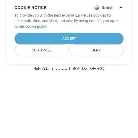
COOKIE NOTICE
To provide you with the best experience, we use cookies for
personalization, analytics, and ads. By using our site, you agree
to
our cookie policy
.
ACCEPT
CUSTOMIZE
DENY
其他 Excel 转换选项
将 XLSX 转换为 DOC
DOC:
Microsoft Word Binary Format
将 XLSX 转换为 DOT
DOT:
Microsoft Word Template Files
将 XLSX 转换为 DOCX