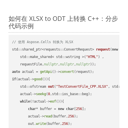
如何在 XLSX to ODT 上转换 C++：分步
代码示例
// 使用 Aspose.Cells 转换为 XLSX
std::shared_ptr<requests::ConvertRequest> 
request
(
new
 requ
    std::make_shared< std::wstring >(
"HTML"
) ,        

    requestFile,
nullptr
,
nullptr
,
nullptr
))
auto
 actual = 
getApi
()->
convert
if
(actual->
good
()){

std::ofstream 
out
(
"TestConvertFile_CPP.XLSX"
, std::is
    actual->
seekg
(
0
,std::ios_base::beg);

while
(!actual->
eof
()){

char
* buffer = 
new
char
[
256
];

        actual->
read
(buffer,
256
);

        out.
write
(buffer,
256
);
