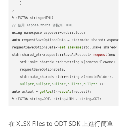
    }

}

// 使用 Aspose.Words 转换为 HTML
using
namespace
auto
 requestSaveOptionsData = std::make_shared< aspose::wo
requestSaveOptionsData->
setFileName
(std::make_shared< std
std::shared_ptr<requests::SaveAsRequest> 
request
(
new
 reque
    std::make_shared< std::wstring >(remoteFileName),

    requestSaveOptionsData,

    std::make_shared< std::wstring >(remoteFolder),

nullptr
,
nullptr
,
nullptr
,
nullptr
,
nullptr
 ))
auto
 actual = 
getApi
()->
saveAs
(request);

%!(EXTRA string=ODT, string=HTML, string=ODT)
在 XLSX Files to ODT SDK 上進行簡單