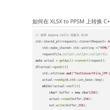
如何在 XLSX to PPSM 上转换
// 使用 Aspose.Cells 转换为 XLSX
std::shared_ptr<requests::ConvertRequest> 
r
    std::make_shared< std::wstring >(
"HTML"
    requestFile,
nullptr
,
nullptr
,
nullptr
))
auto
 actual = 
getApi
()->
convert
if
(actual->
good
()){

std::ofstream 
out
(
"TestConvertFile_CPP.
    actual->
seekg
(
0
,std::ios_base::beg);

while
(!actual->
eof
()){

char
* buffer = 
new
char
[
256
];

        actual->
read
(buffer,
256
);

        out.
write
(buffer,
256
);
