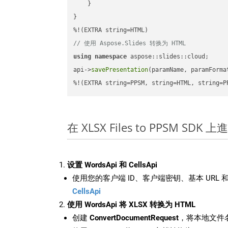
    }

}

// 使用 Aspose.Slides 转换为 HTML
using
namespace
 aspose::slides::cloud;      
api->
savePresentation
(paramName, paramForma
%!(EXTRA string=PPSM, string=HTML, string=P
在 XLSX Files to PPSM SDK
设置 WordsApi 和 CellsApi
使用您的客户端 ID、客户端密钥、基本 URL 和
CellsApi
使用 WordsApi 将 XLSX 转换为 HTML
创建
ConvertDocumentRequest
，将本地文件名