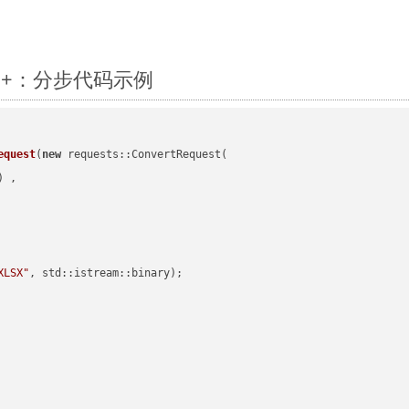
 C++：分步代码示例
equest
(
new
 requests::ConvertRequest(

) ,        

XLSX"
, std::istream::binary)
;
