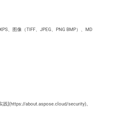
PS、图像（TIFF、JPEG、PNG BMP）、MD
://about.aspose.cloud/security)。