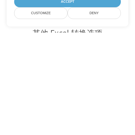
ACCEPT
CUSTOMIZE
DENY
其他 Excel 转换选项
将 XLSX 转换为 DOC
DOC:
Microsoft Word Binary Format
将 XLSX 转换为 DOT
DOT:
Microsoft Word Template Files
将 XLSX 转换为 DOCX
DOCX:
Office 2007+ Word Document
将 XLSX 转换为 DOCM
DOCM:
Microsoft Word 2007 Marco File