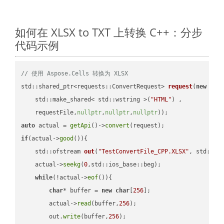
如何在 XLSX to TXT 上转换 C++：分步
代码示例
// 使用 Aspose.Cells 转换为 XLSX
std::shared_ptr<requests::ConvertRequest> 
request
(
new
 requ
    std::make_shared< std::wstring >(
"HTML"
) ,        

    requestFile,
nullptr
,
nullptr
,
nullptr
))
auto
 actual = 
getApi
()->
convert
if
(actual->
good
()){

std::ofstream 
out
(
"TestConvertFile_CPP.XLSX"
, std::is
    actual->
seekg
(
0
,std::ios_base::beg);

while
(!actual->
eof
()){

char
* buffer = 
new
char
[
256
];

        actual->
read
(buffer,
256
);

        out.
write
(buffer,
256
);
