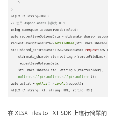
    }

}

// 使用 Aspose.Words 转换为 HTML
using
namespace
auto
 requestSaveOptionsData = std::make_shared< aspose::wo
requestSaveOptionsData->
setFileName
(std::make_shared< std
std::shared_ptr<requests::SaveAsRequest> 
request
(
new
 reque
    std::make_shared< std::wstring >(remoteFileName),

    requestSaveOptionsData,

    std::make_shared< std::wstring >(remoteFolder),

nullptr
,
nullptr
,
nullptr
,
nullptr
,
nullptr
 ))
auto
 actual = 
getApi
()->
saveAs
(request);

%!(EXTRA string=TXT, string=HTML, string=TXT)
在 XLSX Files to TXT SDK 上進行簡單的