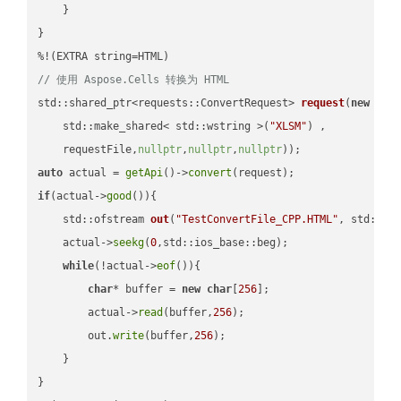
    }

}

// 使用 Aspose.Cells 转换为 HTML
std::shared_ptr<requests::ConvertRequest> 
request
(
new
 requ
    std::make_shared< std::wstring >(
"XLSM"
) ,        

    requestFile,
nullptr
,
nullptr
,
nullptr
))
auto
 actual = 
getApi
()->
convert
if
(actual->
good
()){

std::ofstream 
out
(
"TestConvertFile_CPP.HTML"
, std::is
    actual->
seekg
(
0
,std::ios_base::beg);

while
(!actual->
eof
()){

char
* buffer = 
new
char
[
256
];

        actual->
read
(buffer,
256
);

        out.
write
(buffer,
256
);

    }

}
