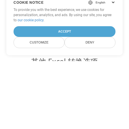
COOKIE NOTICE
To provide you with the best experience, we use cookies for
personalization, analytics, and ads. By using our site, you agree
to
our cookie policy
.
ACCEPT
CUSTOMIZE
DENY
其他 Excel 转换选项
将 XLSX 转换为 DOC
DOC:
Microsoft Word Binary Format
将 XLSX 转换为 DOT
DOT:
Microsoft Word Template Files
将 XLSX 转换为 DOCX