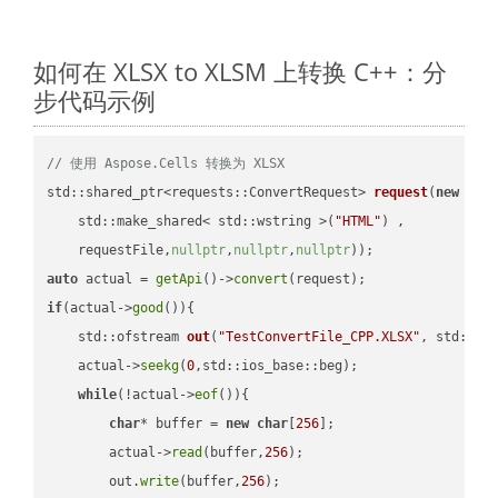
如何在 XLSX to XLSM 上转换 C++：分
步代码示例
// 使用 Aspose.Cells 转换为 XLSX
std::shared_ptr<requests::ConvertRequest> 
request
(
new
 requ
    std::make_shared< std::wstring >(
"HTML"
) ,        

    requestFile,
nullptr
,
nullptr
,
nullptr
))
auto
 actual = 
getApi
()->
convert
if
(actual->
good
()){

std::ofstream 
out
(
"TestConvertFile_CPP.XLSX"
, std::is
    actual->
seekg
(
0
,std::ios_base::beg);

while
(!actual->
eof
()){

char
* buffer = 
new
char
[
256
];

        actual->
read
(buffer,
256
);

        out.
write
(buffer,
256
);
