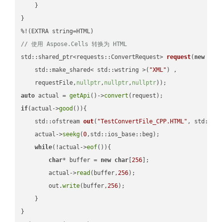
    }

}

// 使用 Aspose.Cells 转换为 HTML
std::shared_ptr<requests::ConvertRequest> 
request
(
new
 requ
    std::make_shared< std::wstring >(
"XML"
) ,        

    requestFile,
nullptr
,
nullptr
,
nullptr
))
auto
 actual = 
getApi
()->
convert
if
(actual->
good
()){

std::ofstream 
out
(
"TestConvertFile_CPP.HTML"
, std::is
    actual->
seekg
(
0
,std::ios_base::beg);

while
(!actual->
eof
()){

char
* buffer = 
new
char
[
256
];

        actual->
read
(buffer,
256
);

        out.
write
(buffer,
256
);

    }

}
