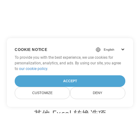
COOKIE NOTICE
To provide you with the best experience, we use cookies for
personalization, analytics, and ads. By using our site, you agree
to
our cookie policy
.
ACCEPT
CUSTOMIZE
DENY
其他 Excel 转换选项
将 XLSX 转换为 DOC