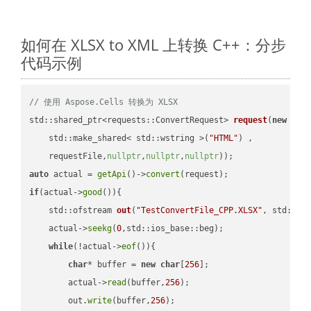
如何在 XLSX to XML 上转换 C++：分步
代码示例
// 使用 Aspose.Cells 转换为 XLSX
std::shared_ptr<requests::ConvertRequest> 
request
(
new
 requ
    std::make_shared< std::wstring >(
"HTML"
) ,        

    requestFile,
nullptr
,
nullptr
,
nullptr
))
auto
 actual = 
getApi
()->
convert
if
(actual->
good
()){

std::ofstream 
out
(
"TestConvertFile_CPP.XLSX"
, std::is
    actual->
seekg
(
0
,std::ios_base::beg);

while
(!actual->
eof
()){

char
* buffer = 
new
char
[
256
];

        actual->
read
(buffer,
256
);

        out.
write
(buffer,
256
);
