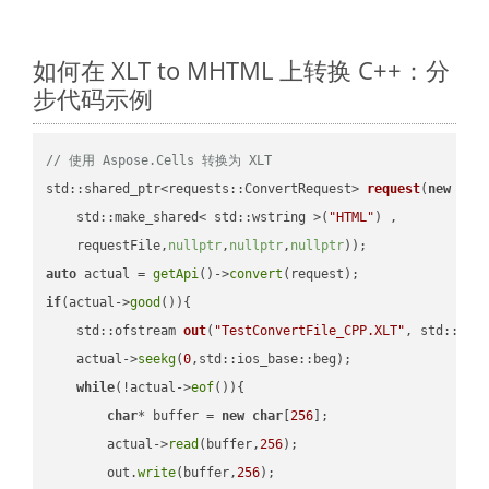
如何在 XLT to MHTML 上转换 C++：分
步代码示例
// 使用 Aspose.Cells 转换为 XLT
std::shared_ptr<requests::ConvertRequest> 
request
(
new
 requ
    std::make_shared< std::wstring >(
"HTML"
) ,        

    requestFile,
nullptr
,
nullptr
,
nullptr
))
auto
 actual = 
getApi
()->
convert
if
(actual->
good
()){

std::ofstream 
out
(
"TestConvertFile_CPP.XLT"
, std::ist
    actual->
seekg
(
0
,std::ios_base::beg);

while
(!actual->
eof
()){

char
* buffer = 
new
char
[
256
];

        actual->
read
(buffer,
256
);

        out.
write
(buffer,
256
);
