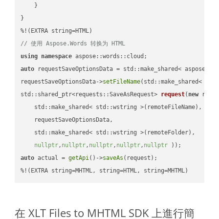
    }

}

// 使用 Aspose.Words 转换为 HTML
using
namespace
auto
 requestSaveOptionsData = std::make_shared< aspose::wo
requestSaveOptionsData->
setFileName
(std::make_shared< std
std::shared_ptr<requests::SaveAsRequest> 
request
(
new
 reque
    std::make_shared< std::wstring >(remoteFileName),

    requestSaveOptionsData,

    std::make_shared< std::wstring >(remoteFolder),

nullptr
,
nullptr
,
nullptr
,
nullptr
,
nullptr
 ))
auto
 actual = 
getApi
()->
saveAs
(request);

%!(EXTRA string=MHTML, string=HTML, string=MHTML)
在 XLT Files to MHTML SDK 上進行簡