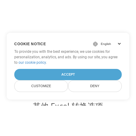
COOKIE NOTICE
To provide you with the best experience, we use cookies for
personalization, analytics, and ads. By using our site, you agree
to
our cookie policy
.
ACCEPT
CUSTOMIZE
DENY
其他 Excel 转换选项
将 XLT 转换为 DOC
DOC:
Microsoft Word Binary Format