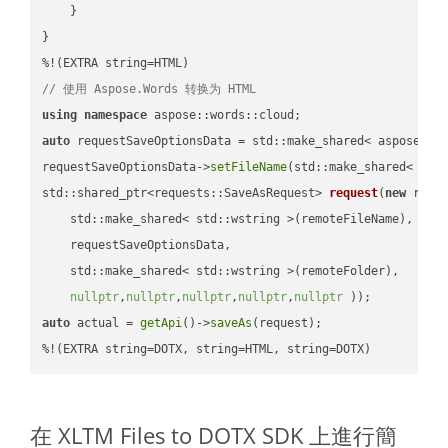
    }

}

// 使用 Aspose.Words 转换为 HTML
using
namespace
auto
 requestSaveOptionsData = std::make_shared< aspose::wo
requestSaveOptionsData->
setFileName
(std::make_shared< std
std::shared_ptr<requests::SaveAsRequest> 
request
(
new
 reque
    std::make_shared< std::wstring >(remoteFileName),

    requestSaveOptionsData,

    std::make_shared< std::wstring >(remoteFolder),

nullptr
,
nullptr
,
nullptr
,
nullptr
,
nullptr
 ))
auto
 actual = 
getApi
()->
saveAs
(request);

%!(EXTRA string=DOTX, string=HTML, string=DOTX)
在 XLTM Files to DOTX SDK 上進行簡