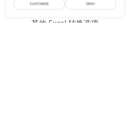
CUSTOMIZE
DENY
其他 Excel 转换选项
将 XLTM 转换为 DOC
DOC:
Microsoft Word Binary Format
将 XLTM 转换为 DOT
DOT:
Microsoft Word Template Files
将 XLTM 转换为 DOCX
DOCX:
Office 2007+ Word Document
将 XLTM 转换为 DOCM
DOCM:
Microsoft Word 2007 Marco File
将 XLTM 转换为 DOTX