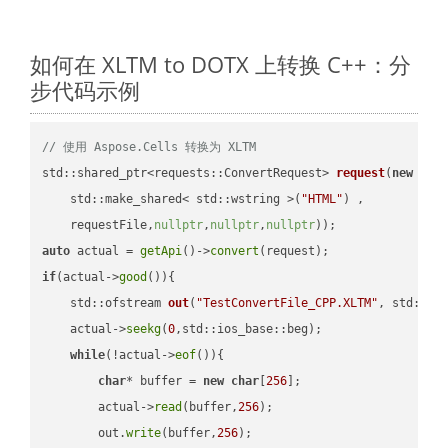
如何在 XLTM to DOTX 上转换 C++：分
步代码示例
// 使用 Aspose.Cells 转换为 XLTM
std::shared_ptr<requests::ConvertRequest> 
request
(
new
 requ
    std::make_shared< std::wstring >(
"HTML"
) ,        

    requestFile,
nullptr
,
nullptr
,
nullptr
))
auto
 actual = 
getApi
()->
convert
if
(actual->
good
()){

std::ofstream 
out
(
"TestConvertFile_CPP.XLTM"
, std::is
    actual->
seekg
(
0
,std::ios_base::beg);

while
(!actual->
eof
()){

char
* buffer = 
new
char
[
256
];

        actual->
read
(buffer,
256
);

        out.
write
(buffer,
256
);
