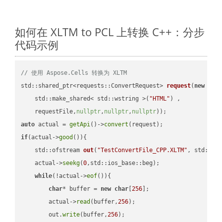
如何在 XLTM to PCL 上转换 C++：分步
代码示例
// 使用 Aspose.Cells 转换为 XLTM
std::shared_ptr<requests::ConvertRequest> 
request
(
new
 requ
    std::make_shared< std::wstring >(
"HTML"
) ,        

    requestFile,
nullptr
,
nullptr
,
nullptr
))
auto
 actual = 
getApi
()->
convert
if
(actual->
good
()){

std::ofstream 
out
(
"TestConvertFile_CPP.XLTM"
, std::is
    actual->
seekg
(
0
,std::ios_base::beg);

while
(!actual->
eof
()){

char
* buffer = 
new
char
[
256
];

        actual->
read
(buffer,
256
);

        out.
write
(buffer,
256
);
