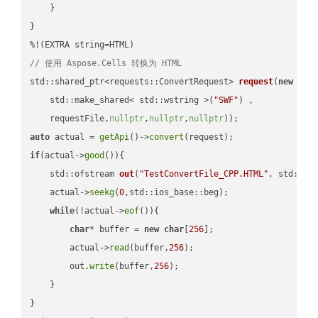
    }

}

// 使用 Aspose.Cells 转换为 HTML
std::shared_ptr<requests::ConvertRequest> 
request
(
new
 requ
    std::make_shared< std::wstring >(
"SWF"
) ,        

    requestFile,
nullptr
,
nullptr
,
nullptr
))
auto
 actual = 
getApi
()->
convert
if
(actual->
good
()){

std::ofstream 
out
(
"TestConvertFile_CPP.HTML"
, std::is
    actual->
seekg
(
0
,std::ios_base::beg);

while
(!actual->
eof
()){

char
* buffer = 
new
char
[
256
];

        actual->
read
(buffer,
256
);

        out.
write
(buffer,
256
);

    }

}
