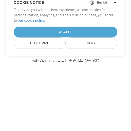
COOKIE NOTICE
To provide you with the best experience, we use cookies for
personalization, analytics, and ads. By using our site, you agree
to
our cookie policy
.
ACCEPT
CUSTOMIZE
DENY
其他 Excel 转换选项
将 XLTM 转换为 DOC
DOC:
Microsoft Word Binary Format
将 XLTM 转换为 DOT
DOT:
Microsoft Word Template Files
将 XLTM 转换为 DOCX