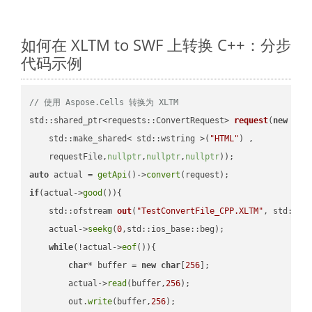
如何在 XLTM to SWF 上转换 C++：分步
代码示例
// 使用 Aspose.Cells 转换为 XLTM
std::shared_ptr<requests::ConvertRequest> 
request
(
new
 requ
    std::make_shared< std::wstring >(
"HTML"
) ,        

    requestFile,
nullptr
,
nullptr
,
nullptr
))
auto
 actual = 
getApi
()->
convert
if
(actual->
good
()){

std::ofstream 
out
(
"TestConvertFile_CPP.XLTM"
, std::is
    actual->
seekg
(
0
,std::ios_base::beg);

while
(!actual->
eof
()){

char
* buffer = 
new
char
[
256
];

        actual->
read
(buffer,
256
);

        out.
write
(buffer,
256
);
